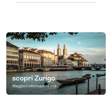
visualizzare
i
contenuti
vai
ai
contatti
scopri Zurigo
Maggiori informazioni