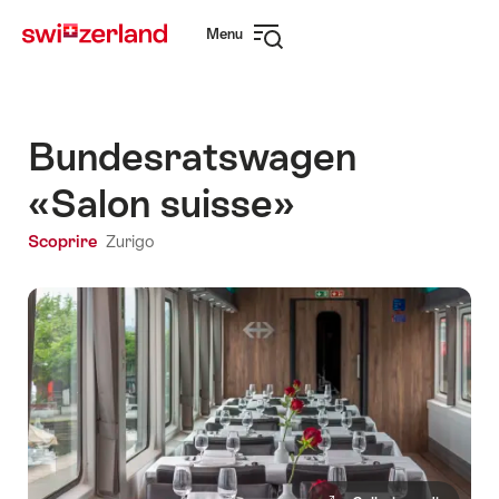
Navigare
Navigazione
Menu
su
rapida
Apri
myswitzerland.com
navigazione
Bundesratswagen
«Salon suisse»
Scoprire
Zurigo