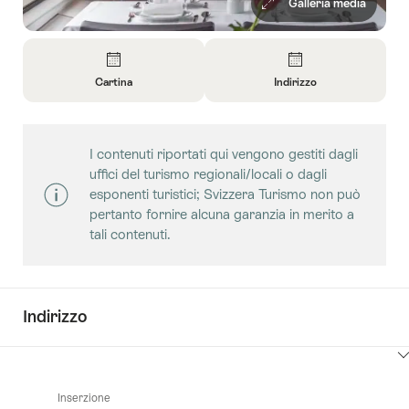
Galleria media
Panoramica
Cartina
Indirizzo
Apri
Apri
informazioni
informazioni
su
su
I contenuti riportati qui vengono gestiti dagli
Cartina
Contatto
uffici del turismo regionali/locali o dagli
esponenti turistici; Svizzera Turismo non può
pertanto fornire alcuna garanzia in merito a
tali contenuti.
Indirizzo
Clicca
qui
Inserzione
per