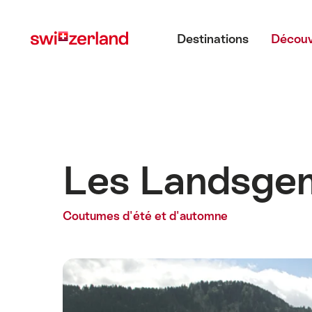
Naviguer
Navigation
Menu principal
sur
rapide
Destinations
Découv
myswitzerland.com
Les Landsge
Coutumes d'été et d'automne