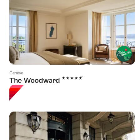
Genève
5 étoiles
The Woodward