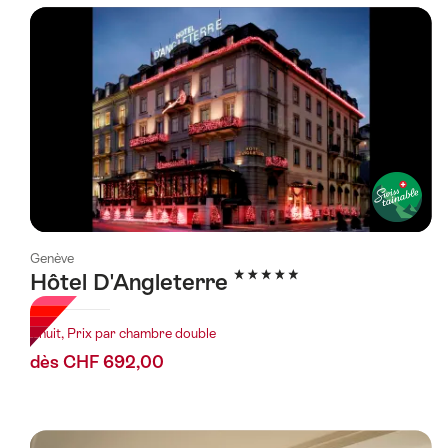
a
été
filtrée
selon
les
tags
suivants
Genève
5 étoiles
Hôtel D'Angleterre
1 nuit, Prix par chambre double
dès CHF 692,00