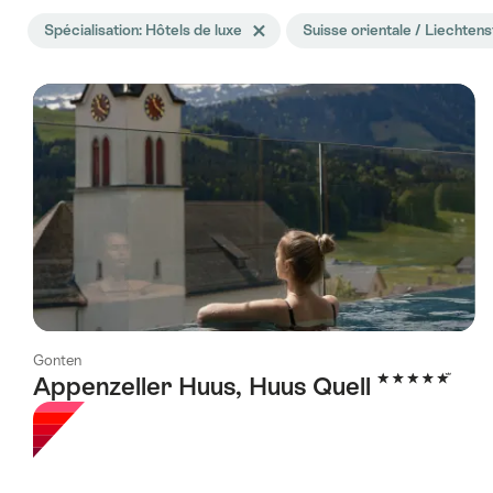
La
Spécialisation: Hôtels de luxe
Effacer le tag Spécialisation
Suisse orientale / Liechtens
recherche
a
été
filtrée
selon
les
tags
suivants
Gonten
5 étoiles
Appenzeller Huus, Huus Quell