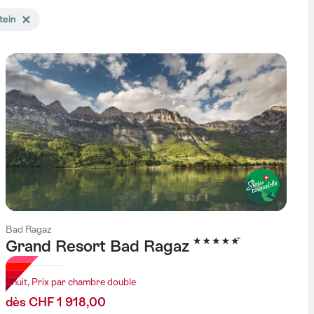
tein
Effacer le tag Suisse orientale / Liechtenstein
Bad Ragaz
5 étoiles
Grand Resort Bad Ragaz
1 nuit, Prix par chambre double
dès CHF 1 918,00