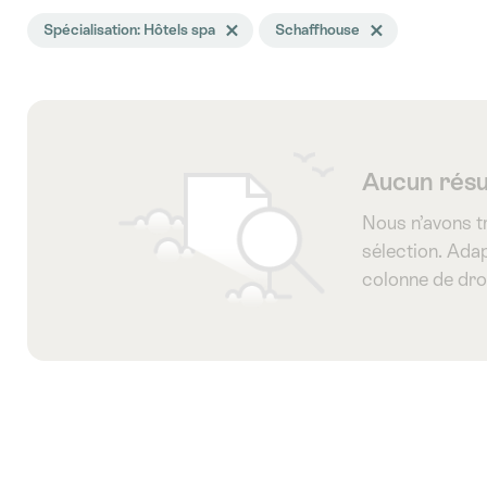
La
Spécialisation: Hôtels spa
Effacer le tag Spécialisation
Schaffhouse
Effacer le tag Schaf
recherche
a
été
filtrée
selon
Aucun résu
les
Nous n’avons t
tags
sélection. Adap
suivants
colonne de dro