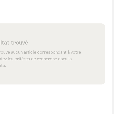
fhouse
ltat trouvé
rouvé aucun article correspondant à votre
tez les critères de recherche dans la
ite.