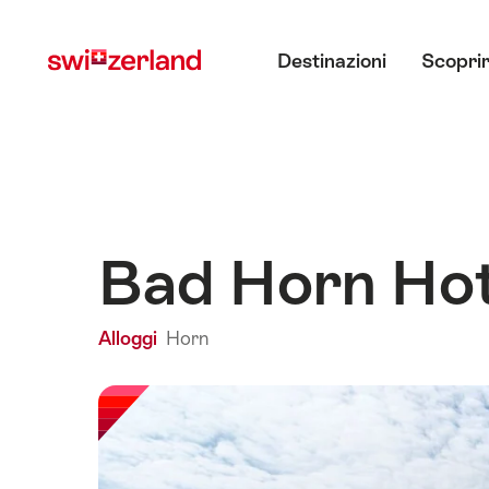
Navigare
Navigazione
Menu principale
su
rapida
Destinazioni
Scoprir
myswitzerland.com
Bad Horn Ho
Alloggi
Horn