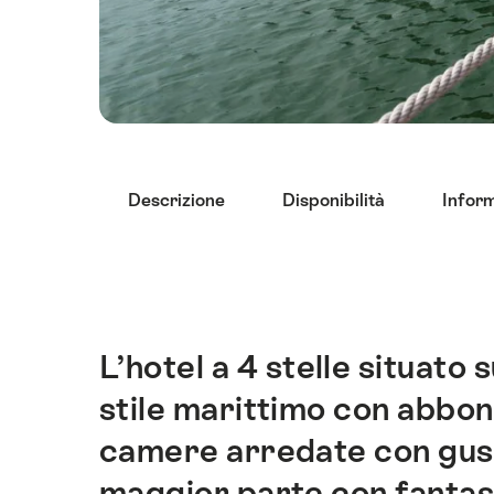
Elenco
Descrizione
Disponibilità
Inform
di
link
che
conducono
direttamente
ai
L’hotel a 4 stelle situato 
Introduzione
punti
stile marittimo con abbo
di
ancoraggio
camere arredate con gust
di
maggior parte con fantasti