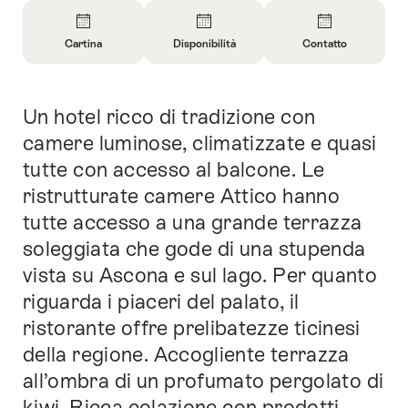
Panoramica
Cartina
Disponibilità
Contatto
Apri
Apri
Apri
informazioni
informazioni
informazioni
su
su
su
Un hotel ricco di tradizione con
Introduzione
Cartina
Apri
Contatto
informazioni
camere luminose, climatizzate e quasi
sulla
tutte con accesso al balcone. Le
disponibilità
ristrutturate camere Attico hanno
tutte accesso a una grande terrazza
soleggiata che gode di una stupenda
vista su Ascona e sul lago. Per quanto
riguarda i piaceri del palato, il
ristorante offre prelibatezze ticinesi
della regione. Accogliente terrazza
all’ombra di un profumato pergolato di
kiwi. Ricca colazione con prodotti