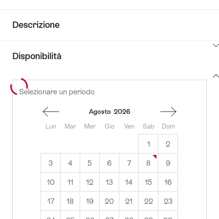
Descrizione
Clicca
Disponibilità
qui
per
View
visualizzare
Selezionare un periodo
to
content
i
availability
contenuti
Agosto
2026
vai
alle
Lun
Mar
Mer
Gio
Ven
Sab
Dom
informazioni
1
2
3
4
5
6
7
8
9
10
11
12
13
14
15
16
17
18
19
20
21
22
23