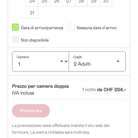
24
25
26
27
28
29
30
31
Agosto
2026
Data di arrivo/partenza
Nessuna data d'arrivo
Non disponibile
r
Mer
Gio
Ven
Sab
Dom
1
2
Camera
Ospiti
2 Adulti
5
6
7
8
9
Clicca
12
13
14
15
16
per
Camera
Prezzo
Prezzo per camera doppia
selezionare
19
20
21
22
23
1 notte
da CHF 224.–
IVA inclusa
il
5
26
27
28
29
30
numero
di
Prenota ora
ospiti
La prenotazione viene effettuata tramite il sito web del
fornitore. La vostra richiesta sarà inoltrata.