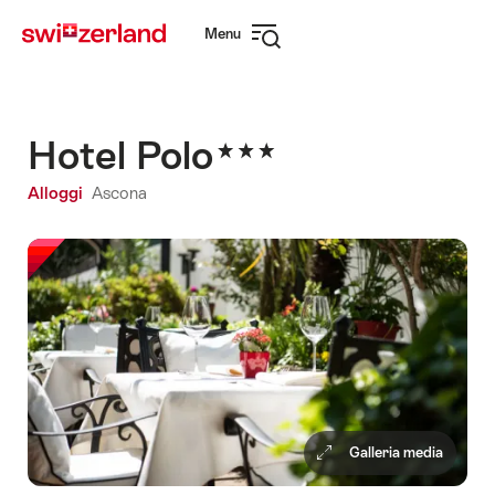
Navigare
Navigazione
Menu
su
rapida
Apri
myswitzerland.com
navigazione
Hotel Polo
Alloggi
Ascona
Galleria media