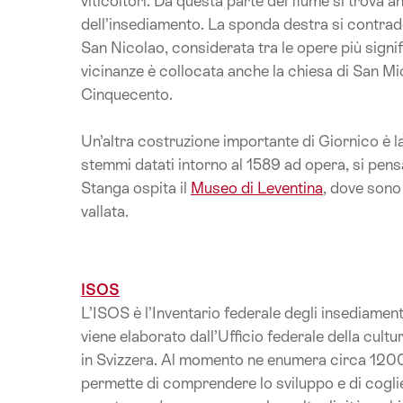
viticoltori. Da questa parte del fiume si trova an
dell’insediamento. La sponda destra si contraddi
San Nicolao, considerata tra le opere più signi
vicinanze è collocata anche la chiesa di San Mic
Cinquecento.
Un’altra costruzione importante di Giornico è la
stemmi datati intorno al 1589 ad opera, si pens
Stanga ospita il
Museo di Leventina
, dove sono 
vallata.
ISOS
L’ISOS è l’Inventario federale degli insediamen
viene elaborato dall’Ufficio federale della cul
in Svizzera. Al momento ne enumera circa 1200: d
permette di comprendere lo sviluppo e di cogliere