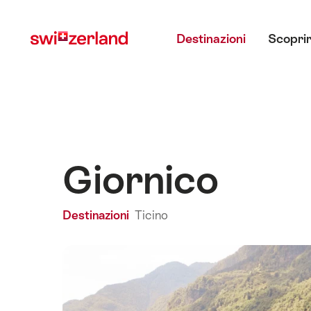
Navigare
Navigazione
Menu principale
su
rapida
Destinazioni
Scoprir
myswitzerland.com
Giornico
Destinazioni
Ticino