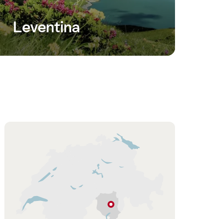
Leventina
Cartina
Giornico