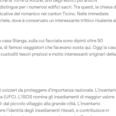
che la Torre di Attone, uno degli edifici più antichi
stingue per i numerosi edifici sacri. Tra questi, la chiesa d
ficative del romanico nel canton Ticino. Nelle immediate
hele, dove è conservato un interessante trittico risalente a
 casa Stanga, sulla cui facciata sono dipinti oltre 50
a, di famosi viaggiatori che facevano sosta qui. Oggi la cas
custoditi tesori preziosi e molto interessanti originari della
ti svizzeri da proteggere d’importanza nazionale.
L’inventari
tura (UFC). L’ISOS nomina gli insediamenti di maggior valore
al piccolo villaggio alla grande città. L’inventario
 l’identità degli insediamenti rilevati, e contribuisce in