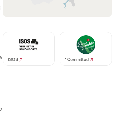
Ticino
i
l
a
ISOS
* Committed
o