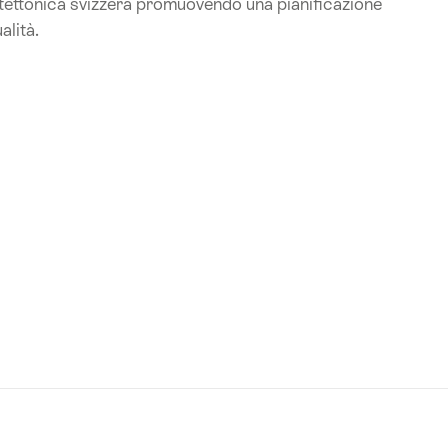
itettonica svizzera promuovendo una pianificazione
alità.