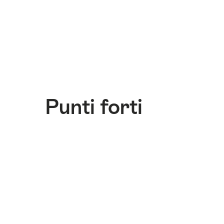
questo
sito.
Punti forti