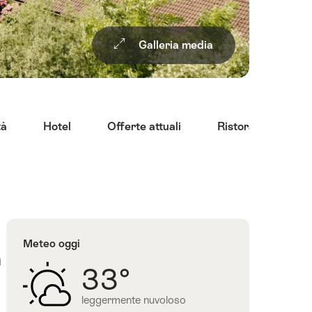
Galleria media
tà
Hotel
Offerte attuali
Ristoranti
I
Meteo oggi
a
33°
leggermente nuvoloso