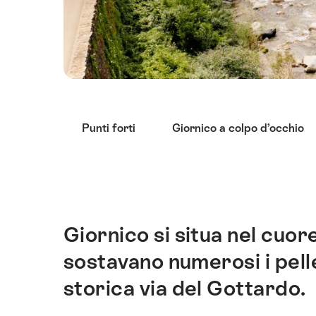
Elenco
Punti forti
Giornico a colpo d’occhio
di
link
che
conducono
direttamente
ai
Giornico si situa nel cuor
Introduzione
punti
sostavano numerosi i pelleg
di
ancoraggio
storica via del Gottardo.
di