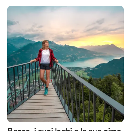
cuore
della
Svizzera