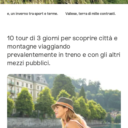
Elenco
allese, un inverno tra sport e terme.
Vallese, terra di mille contrasti.
di
link
che
conducono
10 tour di 3 giorni per scoprire città e
Introduzione
direttamente
montagne viaggiando
ai
prevalentemente in treno e con gli altri
punti
di
mezzi pubblici.
ancoraggio
di
questo
sito.