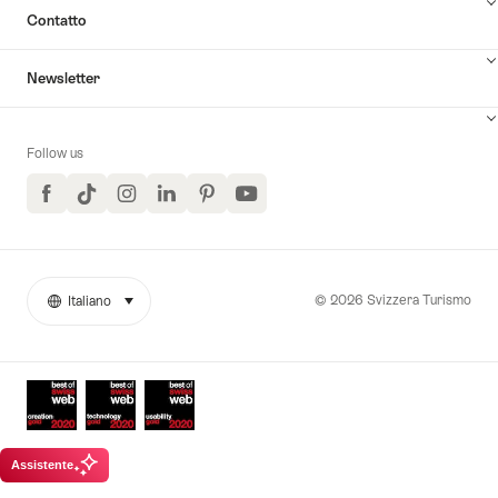
Contatto
Newsletter
Follow us
Facebook
TikTok
Instagram
LinkedIn
Pinterest
YouTube
© 2026 Svizzera Turismo
Italiano
seleziona (clicca per visualizzare)
More
Lingua
links
Awards
Assistente