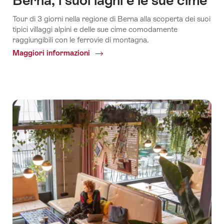
Berna, i suoi laghi e le sue cime
Tour di 3 giorni nella regione di Berna alla scoperta dei suoi
tipici villaggi alpini e delle sue cime comodamente
raggiungibili con le ferrovie di montagna.
Maggiori informazioni
Common.Of
Berna,
i
suoi
laghi
e
le
sue
cime