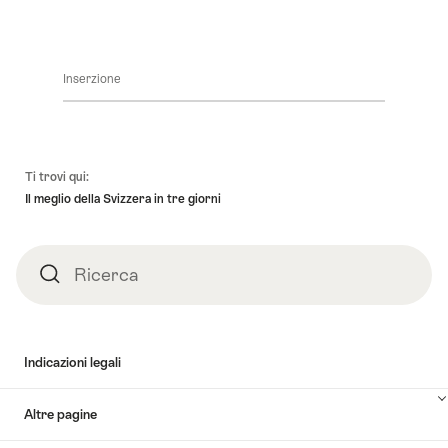
terra
di
mille
Inserzione
contrasti.
Piè
Ti trovi qui:
pagina
Il meglio della Svizzera in tre giorni
Ricerca
Ricerca
Indicazioni legali
Altre pagine