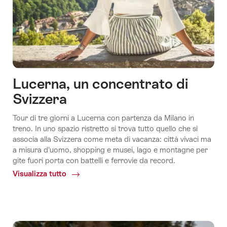
Lucerna, un concentrato di
Svizzera
Tour di tre giorni a Lucerna con partenza da Milano in
treno. In uno spazio ristretto si trova tutto quello che si
associa alla Svizzera come meta di vacanza: città vivaci ma
a misura d’uomo, shopping e musei, lago e montagne per
gite fuori porta con battelli e ferrovie da record.
Visualizza tutto
Common.Of
Lucerna,
un
concentrato
di