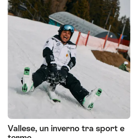
Svizzera
Vallese, un inverno tra sport e
terme.