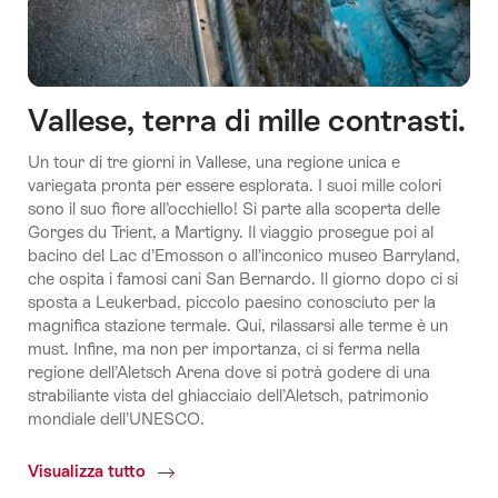
Vallese, terra di mille contrasti.
Un tour di tre giorni in Vallese, una regione unica e
variegata pronta per essere esplorata. I suoi mille colori
sono il suo fiore all’occhiello! Si parte alla scoperta delle
Gorges du Trient, a Martigny. Il viaggio prosegue poi al
bacino del Lac d’Emosson o all’inconico museo Barryland,
che ospita i famosi cani San Bernardo. Il giorno dopo ci si
sposta a Leukerbad, piccolo paesino conosciuto per la
magnifica stazione termale. Qui, rilassarsi alle terme è un
must. Infine, ma non per importanza, ci si ferma nella
regione dell’Aletsch Arena dove si potrà godere di una
strabiliante vista del ghiacciaio dell’Aletsch, patrimonio
mondiale dell’UNESCO.
Visualizza tutto
Common.Of
Vallese,