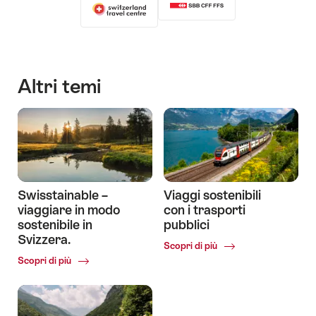
Altri temi
Swisstainable –
Viaggi sostenibili
viaggiare in modo
con i trasporti
sostenibile in
pubblici
Svizzera.
Common.Of
Scopri di più
Viaggi
Common.Of
Scopri di più
sostenibili
Swisstainable
con
–
i
viaggiare
trasporti
in