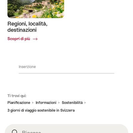
pubblici
modo
sostenibile
in
Svizzera.
Regioni, località,
destinazioni
Common.Of
Scopri di più
Regioni,
località,
destinazioni
Inserzione
Piè
Ti trovi qui:
pagina
Pianificazione
Informazioni
Sostenibilità
3 giorni di viaggio sostenibile in Svizzera
Ricerca
Ricerca