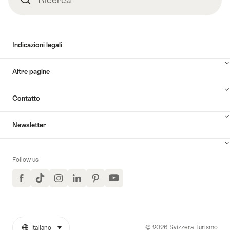
Indicazioni legali
Altre pagine
Contatto
Newsletter
Follow us
Facebook
TikTok
Instagram
LinkedIn
Pinterest
YouTube
© 2026 Svizzera Turismo
Italiano
seleziona (clicca per visualizzare)