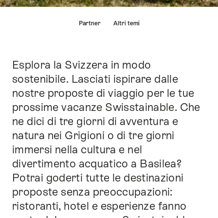
Elenco
Partner
Altri temi
di
link
che
conducono
Esplora la Svizzera in modo
Introduzione
direttamente
sostenibile. Lasciati ispirare dalle
ai
nostre proposte di viaggio per le tue
punti
di
prossime vacanze Swisstainable. Che
ancoraggio
ne dici di tre giorni di avventura e
di
natura nei Grigioni o di tre giorni
questo
sito.
immersi nella cultura e nel
divertimento acquatico a Basilea?
Potrai goderti tutte le destinazioni
proposte senza preoccupazioni:
ristoranti, hotel e esperienze fanno