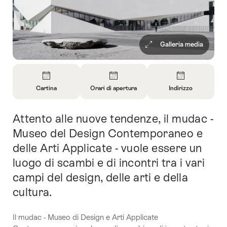
Galleria media
Panoramica
Cartina
Orari di apertura
Indirizzo
Apri
Apri
Apri
informazioni
informazioni
informazioni
Attento alle nuove tendenze, il mudac -
Introduzione
su
su
su
Cartina
Orari
Contatto
Museo del Design Contemporaneo e
di
delle Arti Applicate - vuole essere un
apertura
luogo di scambi e di incontri tra i vari
campi del design, delle arti e della
cultura.
Il mudac - Museo di Design e Arti Applicate