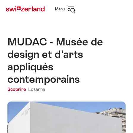
Navigare
Navigazione
Menu
su
rapida
Apri
myswitzerland.com
navigazione
MUDAC - Musée de
design et d'arts
appliqués
contemporains
Scoprire
Losanna