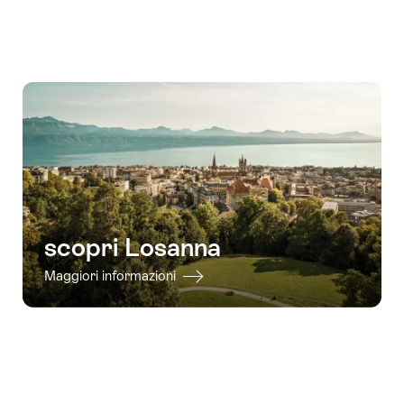
i
i
contenuti
dintorni
vai
ai
contatti
scopri Losanna
Maggiori informazioni