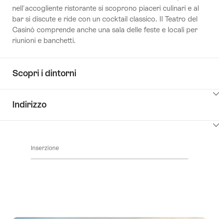
nell'accogliente ristorante si scoprono piaceri culinari e al
bar si discute e ride con un cocktail classico. Il Teatro del
Casinò comprende anche una sala delle feste e locali per
riunioni e banchetti.
Scopri i dintorni
Clicca
Indirizzo
qui
per
Clicca
visualizzare
qui
i
Inserzione
per
contenuti
visualizzare
Scopri
i
i
contenuti
dintorni
vai
ai
contatti