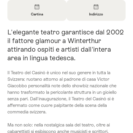
Panoramica
Cartina
Indirizzo
Apri
Apri
informazioni
informazioni
L'elegante teatro garantisce dal 2002
Introduzione
su
su
Cartina
Contatto
il fattore glamour a Winterthur
attirando ospiti e artisti dall'intera
area in lingua tedesca.
Il Teatro del Casinò è unico nel suo genere in tutta la
Svizzera: ruotano attorno al padrone di casa Victor
Giacobbo personalità note dello showbiz nazionale che
hanno trasformato la pericolante struttura in un gioiello
senza pari. Dall'inaugurazione, il Teatro del Casinò si è
affermato come cuore palpitante della scena della
commedia svizzera.
Ma non solo: nella nostalgica sala del teatro, oltre ai
cabarettisti si esibiscono anche musicisti e scrittori,