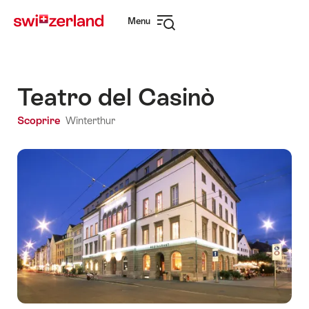
Navigare
Navigazione
Menu
su
rapida
Apri
myswitzerland.com
navigazione
Teatro del Casinò
Scoprire
Winterthur