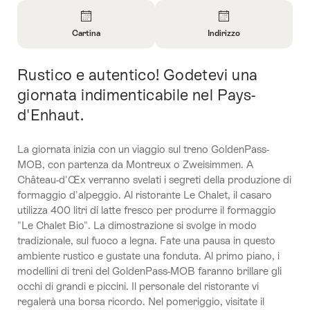
Panoramica
Cartina
Indirizzo
Apri
Apri
informazioni
informazioni
Rustico e autentico! Godetevi una
Introduzione
su
su
Cartina
Contatto
giornata indimenticabile nel Pays-
d'Enhaut.
La giornata inizia con un viaggio sul treno GoldenPass-
MOB, con partenza da Montreux o Zweisimmen. A
Château-d'Œx verranno svelati i segreti della produzione di
formaggio d'alpeggio. Al ristorante Le Chalet, il casaro
utilizza 400 litri di latte fresco per produrre il formaggio
"Le Chalet Bio". La dimostrazione si svolge in modo
tradizionale, sul fuoco a legna. Fate una pausa in questo
ambiente rustico e gustate una fonduta. Al primo piano, i
modellini di treni del GoldenPass-MOB faranno brillare gli
occhi di grandi e piccini. Il personale del ristorante vi
regalerà una borsa ricordo. Nel pomeriggio, visitate il