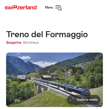
Navigare
Navigazione
Menu
su
rapida
Apri
myswitzerland.com
navigazione
Treno del Formaggio
Scoprire
Montreux
Galleria media