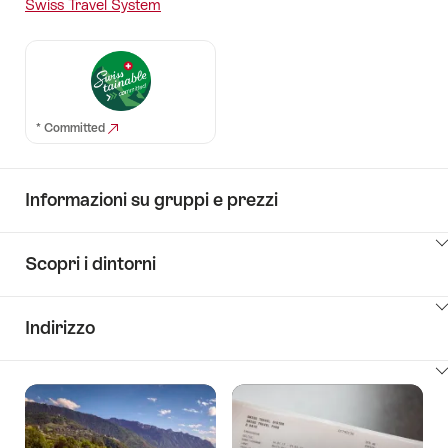
Swiss Travel System
* Committed
Informazioni su gruppi e prezzi
Clicca
Scopri i dintorni
qui
per
Clicca
visualizzare
Indirizzo
qui
i
per
contenuti
Clicca
visualizzare
Key
qui
i
Value
per
contenuti
List
visualizzare