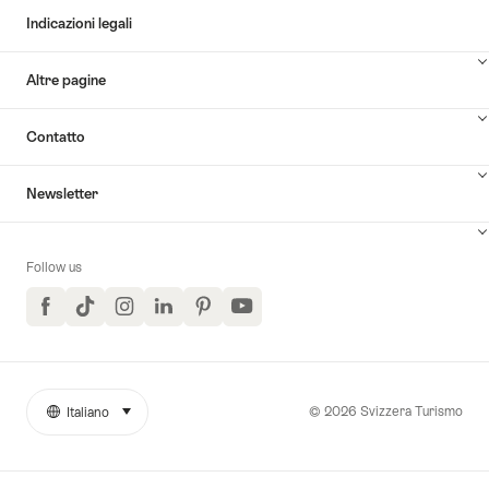
Indicazioni legali
Altre pagine
Contatto
Newsletter
Follow us
Facebook
TikTok
Instagram
LinkedIn
Pinterest
YouTube
© 2026 Svizzera Turismo
Italiano
seleziona (clicca per visualizzare)
More
Lingua
links