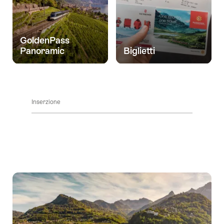
Scopri
i
i
contenuti
dintorni
vai
GoldenPass
ai
Panoramic
Biglietti
contatti
Inserzione