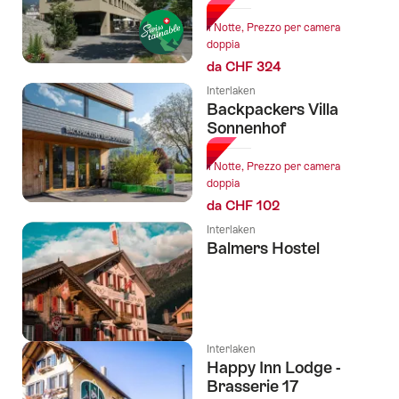
ai
1 Notte, Prezzo per camera
tag
doppia
seguenti
da CHF 324
Interlaken
Backpackers Villa
Sonnenhof
1 Notte, Prezzo per camera
doppia
da CHF 102
Interlaken
Balmers Hostel
l Stelle
Interlaken
Happy Inn Lodge -
Brasserie 17