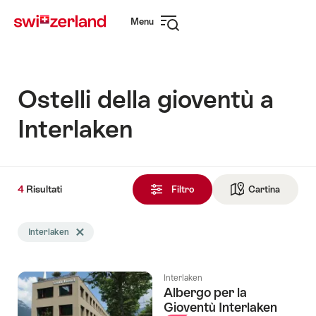
Navigare
Navigazione
Menu
su
rapida
Apri
myswitzerland.com
navigazione
Ostelli della gioventù a
Interlaken
4
4
Risultati
Risultati
Filtro
Cartina
Vai alla 
trovati
La
Interlaken
Elimina tag Interlaken
ricerca
è
stata
Interlaken
filtrata
Albergo per la
in
Gioventù Interlaken
base