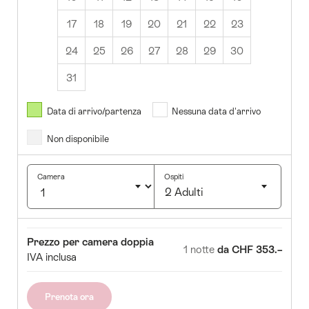
17
18
19
20
21
22
23
24
25
26
27
28
29
30
31
Agosto
2026
Data di arrivo/partenza
Nessuna data d'arrivo
Non disponibile
r
Mer
Gio
Ven
Sab
Dom
1
2
Camera
Ospiti
2 Adulti
5
6
7
8
9
Clicca
12
13
14
15
16
per
Camera
Prezzo
Prezzo per camera doppia
selezionare
19
20
21
22
23
1 notte
da CHF 353.–
IVA inclusa
il
5
26
27
28
29
30
numero
di
Prenota ora
ospiti