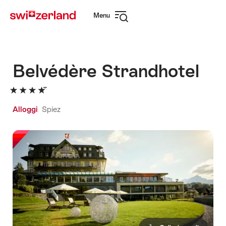
Navigare
Navigazione
Menu
su
rapida
Apri
myswitzerland.com
navigazione
Belvédère Strandhotel
Alloggi
Spiez