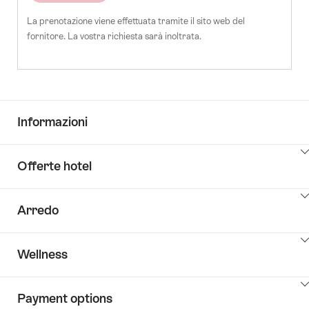
La prenotazione viene effettuata tramite il sito web del
fornitore. La vostra richiesta sarà inoltrata.
Informazioni
Clicca
Offerte hotel
qui
per
Clicca
visualizzare
Arredo
qui
i
per
contenuti
Clicca
visualizzare
Key
Wellness
qui
i
Value
per
contenuti
List
Clicca
visualizzare
Offri
Payment options
qui
i
elenco