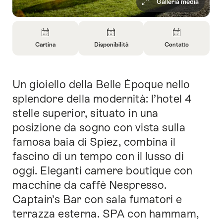
Galleria media
Panoramica
Cartina
Disponibilità
Contatto
Apri
Apri
Apri
informazioni
informazioni
informazioni
su
su
su
Un gioiello della Belle Époque nello
Introduzione
Cartina
Apri
Contatto
informazioni
splendore della modernità: l’hotel 4
sulla
stelle superior, situato in una
disponibilità
posizione da sogno con vista sulla
famosa baia di Spiez, combina il
fascino di un tempo con il lusso di
oggi. Eleganti camere boutique con
macchine da caffè Nespresso.
Captain’s Bar con sala fumatori e
terrazza esterna. SPA con hammam,