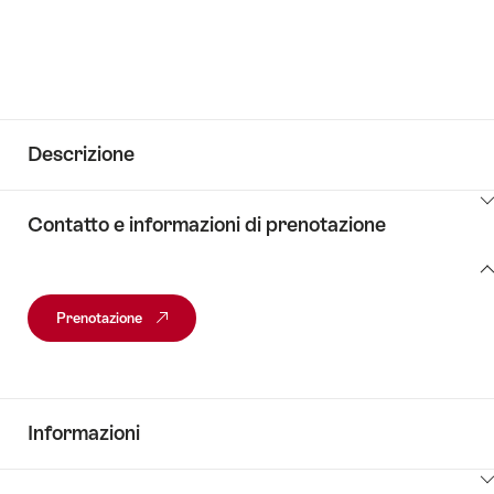
Descrizione
Clicca
Contatto e informazioni di prenotazione
qui
per
Contatto
visualizzare
e
i
Prenotazione
informazioni
contenuti
di
vai
prenotazione
alle
informazioni
Informazioni
Clicca