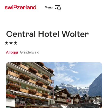
Navigare
Navigazione
Menu
su
rapida
Apri
myswitzerland.com
navigazione
Central Hotel Wolter
Alloggi
Grindelwald