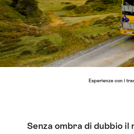
Elenco
Esperienze con i tra
di
link
che
conducono
direttamente
ai
Senza ombra di dubbio il 
Introduzione
punti