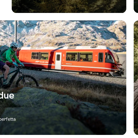
 due
perfetta