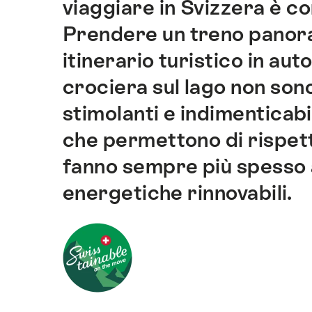
viaggiare in Svizzera è con
di
ancoraggio
Prendere un treno panor
di
itinerario turistico in au
questo
sito.
crociera sul lago non son
stimolanti e indimenticab
che permettono di rispet
fanno sempre più spesso 
energetiche rinnovabili.