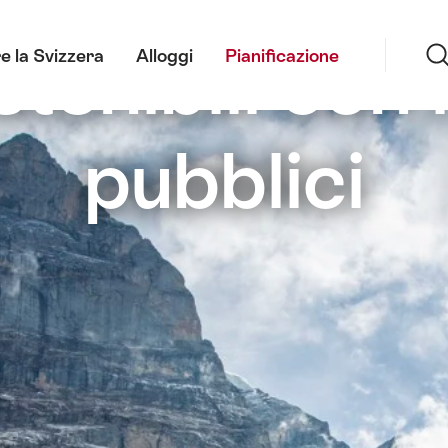
Ricerca
tenibili con 
e la Svizzera
Alloggi
Pianificazione
pubblici