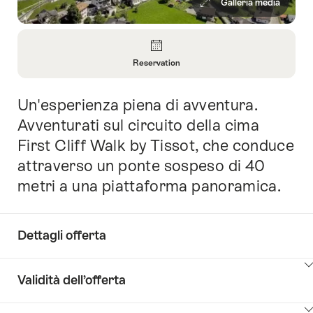
Galleria media
Panoramica
Reservation
Apri
informazioni
Un'esperienza piena di avventura.
Introduzione
su
Reservation
Avventurati sul circuito della cima
First Cliff Walk by Tissot, che conduce
attraverso un ponte sospeso di 40
metri a una piattaforma panoramica.
Dettagli offerta
Clicca
Validità dell’offerta
qui
per