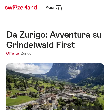
Navigare
Navigazione
Menu
su
rapida
Apri
myswitzerland.com
navigazione
Da Zurigo: Avventura su
Grindelwald First
Offerte
Zurigo