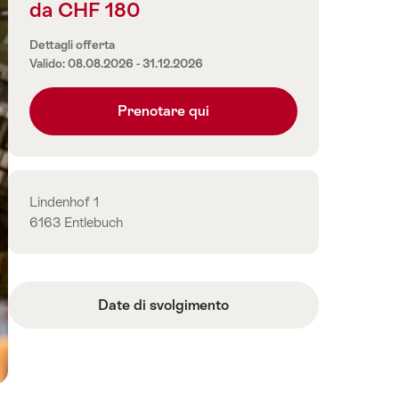
da CHF 180
Informazioni
sul
Dettagli offerta
prezzo
Valido: 08.08.2026 - 31.12.2026
Prenotare qui
Contatto
Lindenhof 1
6163 Entlebuch
Date di svolgimento