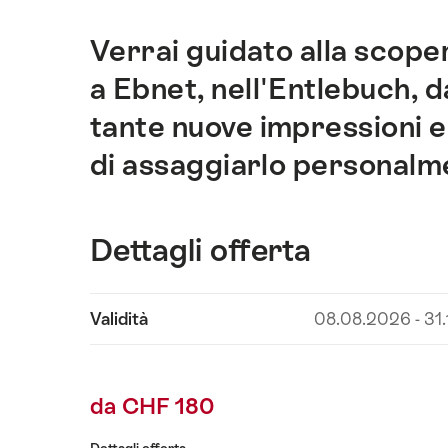
Verrai guidato alla scoper
Introduzione
a Ebnet, nell'Entlebuch, d
tante nuove impressioni e
di assaggiarlo personalm
Dettagli offerta
Visualizza
Validità
08.08.2026 - 31
contenuti
Dettagli
offerta
da CHF 180