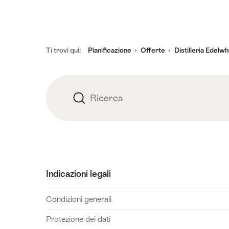
venerdì,
14
agosto
Piè
2026
Ti trovi qui:
Pianificazione
Offerte
Distilleria Edelw
pagina
sabato,
15
agosto
Ricerca
Ricerca
2026
domenica,
16
agosto
2026
lunedì,
Indicazioni legali
17
agosto
Condizioni generali
2026
Protezione dei dati
martedì,