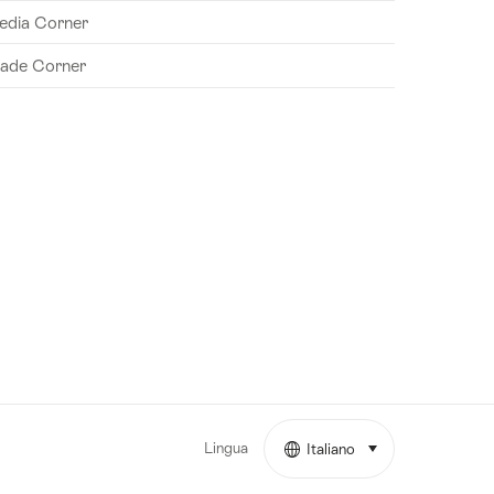
edia Corner
rade Corner
Lingua
Italiano
seleziona (clicca per 
More
links