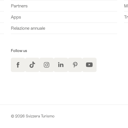
Partners
M
Apps
T
Relazione annuale
Follow us
Facebook
TikTok
Instagram
LinkedIn
Pinterest
YouTube
lla newsletter
© 2026 Svizzera Turismo