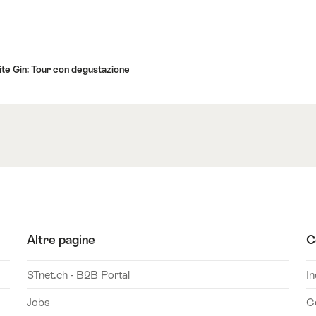
hite Gin: Tour con degustazione
Altre pagine
C
STnet.ch - B2B Portal
In
Jobs
C