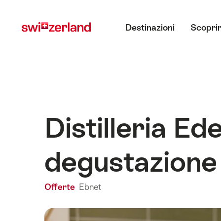
Navigare
Navigazione
Menu principale
su
rapida
Destinazioni
Scoprir
myswitzerland.com
Distilleria Ed
degustazione
Offerte
Ebnet