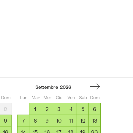
Settembre
2026
Dom
Lun
Mar
Mer
Gio
Ven
Sab
Dom
2
1
2
3
4
5
6
9
7
8
9
10
11
12
13
16
14
15
16
17
18
19
20