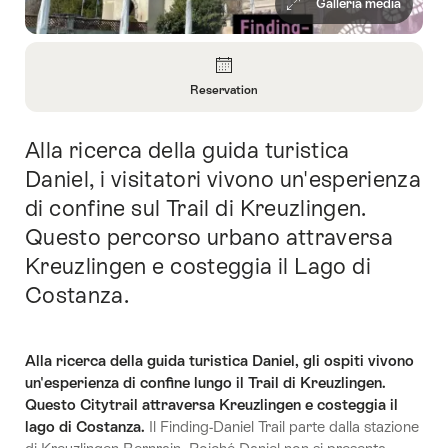
Galleria media
Panoramica
Reservation
Apri
informazioni
Alla ricerca della guida turistica
Introduzione
su
Reservation
Daniel, i visitatori vivono un'esperienza
di confine sul Trail di Kreuzlingen.
Questo percorso urbano attraversa
Kreuzlingen e costeggia il Lago di
Costanza.
Alla ricerca della guida turistica Daniel, gli ospiti vivono
un'esperienza di confine lungo il Trail di Kreuzlingen.
Questo Citytrail attraversa Kreuzlingen e costeggia il
lago di Costanza.
Il Finding-Daniel Trail parte dalla stazione