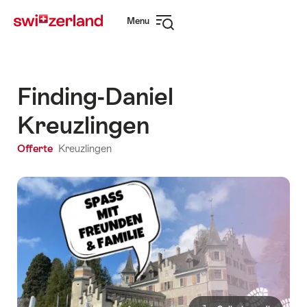
Navigare
Navigazione
Menu
su
rapida
Apri
myswitzerland.com
navigazione
Finding-Daniel
Kreuzlingen
Offerte
Kreuzlingen