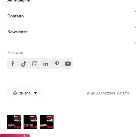
Altre pagine
Contatto
Newsletter
Follow us
Facebook
TikTok
Instagram
LinkedIn
Pinterest
YouTube
© 2026 Svizzera Turismo
Italiano
seleziona (clicca per visualizzare)
More
Lingua
links
Awards