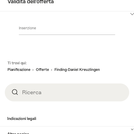
Validità dell’offerta
qui
per
Clicca
visualizzare
qui
i
Inserzione
per
contenuti
visualizzare
Dettagli
i
offerta
contenuti
vai
Piè
alla
Ti trovi qui:
pagina
disponibilità
Pianificazione
Offerte
Finding-Daniel Kreuzlingen
Ricerca
Ricerca
Indicazioni legali