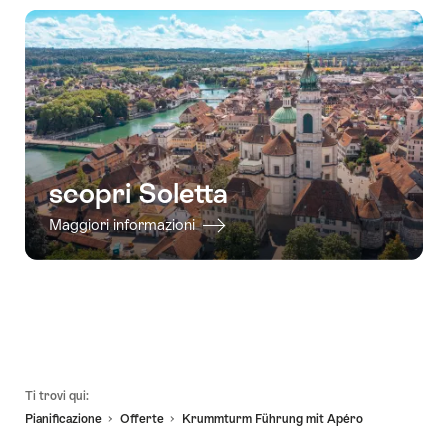
disponibilità
scopri Soletta
Maggiori informazioni
Piè
Ti trovi qui:
pagina
Pianificazione
Offerte
Krummturm Führung mit Apéro