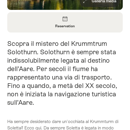
Galleria media
Panoramica
Reservation
Apri
informazioni
Scopra il mistero del Krummtrum
Introduzione
su
Reservation
Solothurn. Solothurn è sempre stata
indissolubilmente legata al destino
dell’Aare. Per secoli il fiume ha
rappresentato una via di trasporto.
Fino a quando, a metà del XX secolo,
non è iniziata la navigazione turistica
sull’Aare.
Ha sempre desiderato dare un'occhiata al Krummturm di
Soletta? Ecco qui. Da sempre Soletta è legata in modo