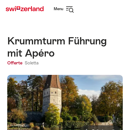
Navigare
Navigazione
Menu
su
rapida
Apri
myswitzerland.com
navigazione
Krummturm Führung
mit Apéro
Offerte
Soletta