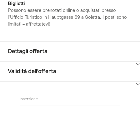
Biglietti
Possono essere prenotati online o acquistati presso
l'Ufficio Turistico in Hauptgasse 69 a Soletta. I posti sono
limitati – affrettatevi!
Dettagli offerta
Clicca
Validità dell’offerta
qui
per
Clicca
visualizzare
qui
i
Inserzione
per
contenuti
visualizzare
Dettagli
i
offerta
contenuti
vai
alla