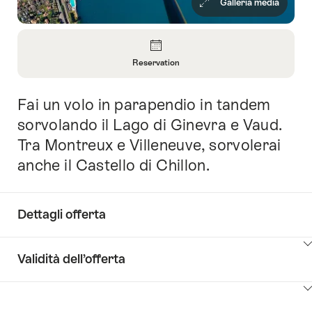
Galleria media
Panoramica
Reservation
Apri
informazioni
Fai un volo in parapendio in tandem
Introduzione
su
Reservation
sorvolando il Lago di Ginevra e Vaud.
Tra Montreux e Villeneuve, sorvolerai
anche il Castello di Chillon.
Dettagli offerta
Clicca
Validità dell’offerta
qui
per
Clicca
visualizzare
qui
i