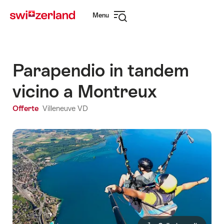
Navigare
Navigazione
Menu
su
rapida
Apri
myswitzerland.com
navigazione
Parapendio in tandem
vicino a Montreux
Offerte
Villeneuve VD