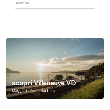
Inserzione
per
contenuti
visualizzare
Dettagli
i
offerta
contenuti
vai
alla
disponibilità
scopri Villeneuve VD
Maggiori informazioni