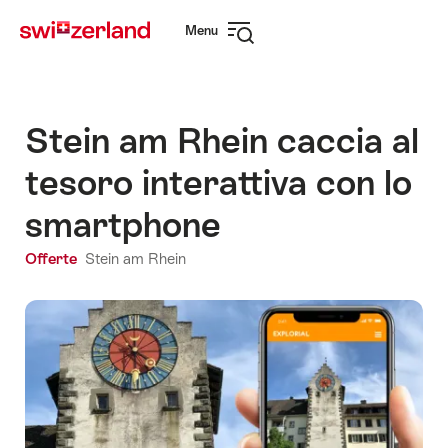
Navigare
Navigazione
Menu
su
rapida
Apri
myswitzerland.com
navigazione
Stein am Rhein caccia al
tesoro interattiva con lo
smartphone
Offerte
Stein am Rhein