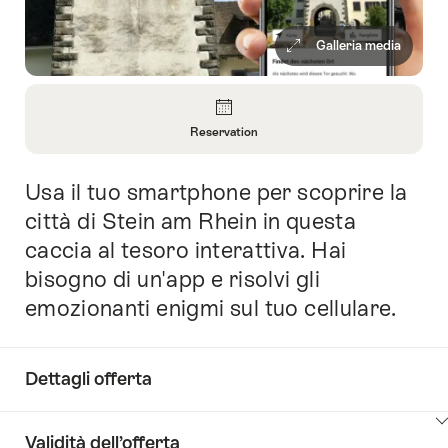
Galleria media
Panoramica
Reservation
Apri
informazioni
Usa il tuo smartphone per scoprire la
Introduzione
su
Reservation
città di Stein am Rhein in questa
caccia al tesoro interattiva. Hai
bisogno di un'app e risolvi gli
emozionanti enigmi sul tuo cellulare.
Dettagli offerta
Clicca
Validità dell’offerta