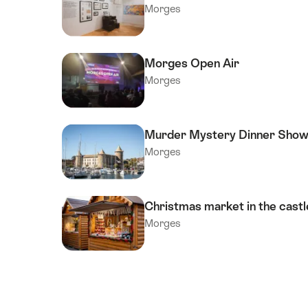
Morges
Morges Open Air
Morges
Murder Mystery Dinner Sho
Morges
Christmas market in the cast
Morges