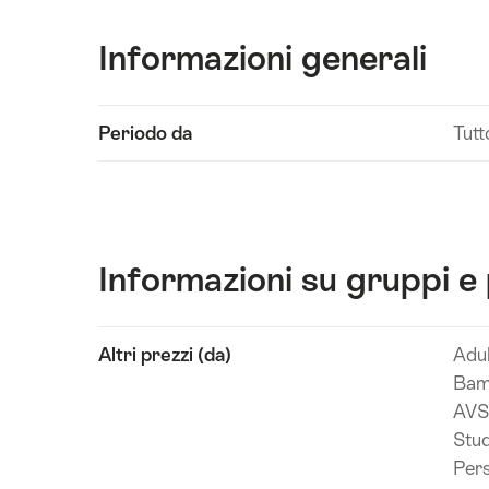
Informazioni generali
Visualizza
Periodo da
Tutt
contenuti
Dati
tecnici
Informazioni su gruppi e 
Visualizza
Altri prezzi (da)
Adul
contenuti
Bamb
Dati
AVS
tecnici
Stud
Pers