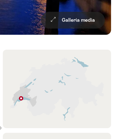
Galleria media
Overview
Cartina
Morges
Vaud
o