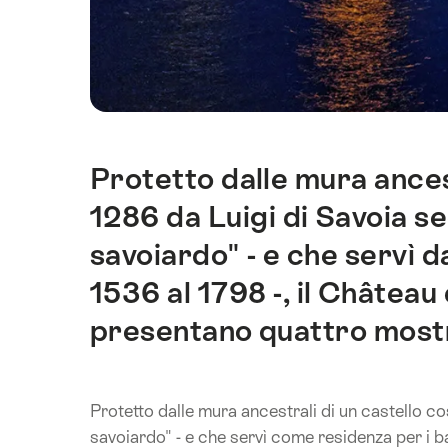
Protetto dalle mura ancest
Introduzione
1286 da Luigi di Savoia s
savoiardo" - e che servì d
1536 al 1798 -, il Château
presentano quattro most
Protetto dalle mura ancestrali di un castello co
savoiardo" - e che servì come residenza per i bal