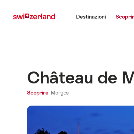
Navigare
Navigazione
Menu principale
su
rapida
Destinazioni
Scoprir
myswitzerland.com
Château de M
Scoprire
Morges