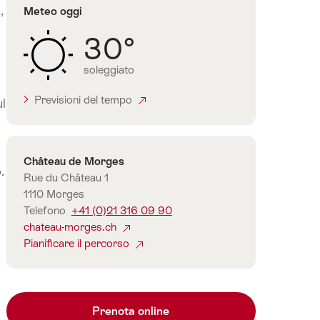
,
Meteo oggi
30°
soleggiato
Previsioni del tempo
ul
Contatto
Château de Morges
.
Rue du Château 1
1110 Morges
Telefono
+41 (0)21 316 09 90
chateau-morges.ch
Pianificare il percorso
Prenota online