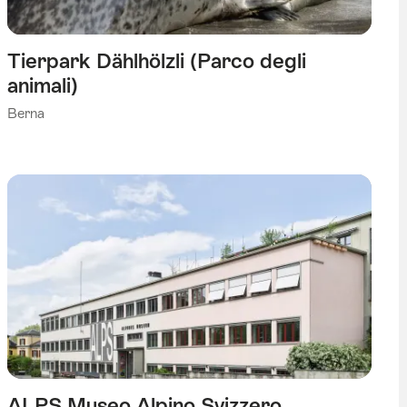
Tierpark Dählhölzli (Parco degli
animali)
Berna
ALPS Museo Alpino Svizzero