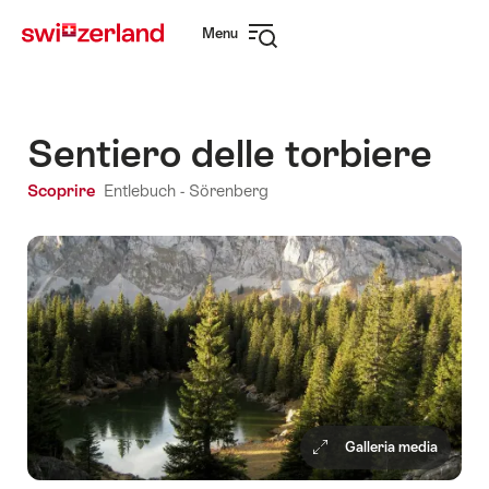
Navigare
Navigazione
Menu
su
rapida
Apri
myswitzerland.com
navigazione
Sentiero delle torbiere
Scoprire
Entlebuch - Sörenberg
Galleria media