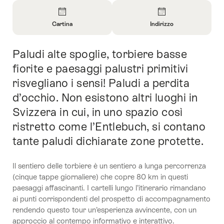
Panoramica
Cartina
Indirizzo
Apri
Apri
informazioni
informazioni
Paludi alte spoglie, torbiere basse
Introduzione
su
su
Cartina
Contatto
fiorite e paesaggi palustri primitivi
risvegliano i sensi! Paludi a perdita
d’occhio. Non esistono altri luoghi in
Svizzera in cui, in uno spazio così
ristretto come l’Entlebuch, si contano
tante paludi dichiarate zone protette.
Il sentiero delle torbiere è un sentiero a lunga percorrenza
(cinque tappe giornaliere) che copre 80 km in questi
paesaggi affascinanti. I cartelli lungo l’itinerario rimandano
ai punti corrispondenti del prospetto di accompagnamento
rendendo questo tour un’esperienza avvincente, con un
approccio al contempo informativo e interattivo.