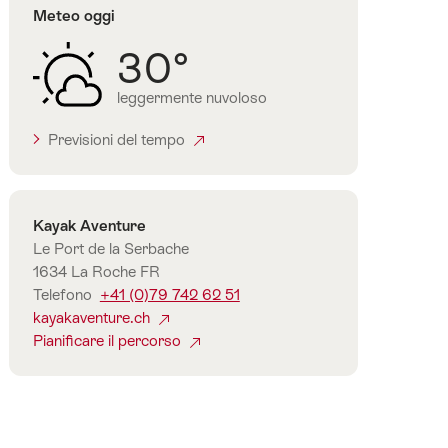
Meteo oggi
di
Friburgo
30°
leggermente nuvoloso
Previsioni del tempo
Contatto
Kayak Aventure
Le Port de la Serbache
1634 La Roche FR
Telefono
+41 (0)79 742 62 51
kayakaventure.ch
Pianificare il percorso