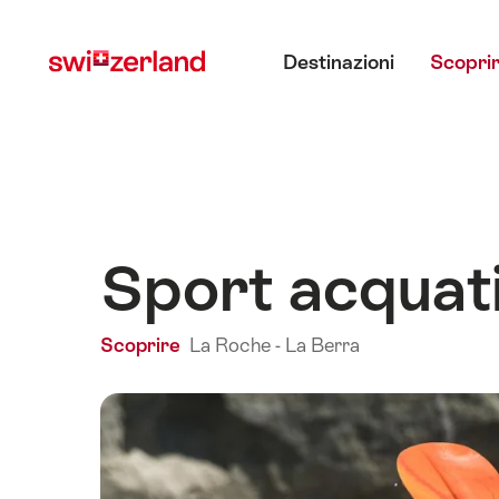
Navigare
Navigazione
Menu principale
su
rapida
Destinazioni
Scoprir
myswitzerland.com
Sport acquati
Scoprire
La Roche - La Berra