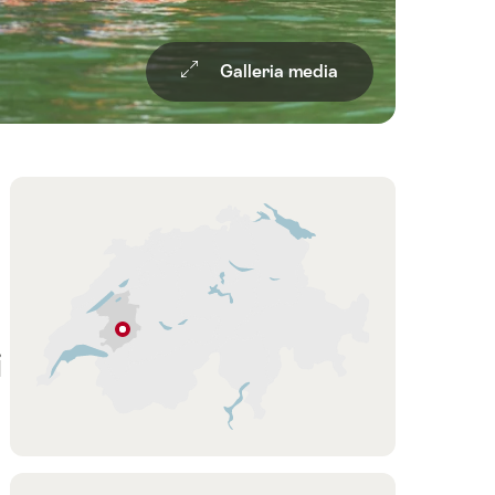
Galleria media
Overview
Cartina
La
i
Roche
-
La
Berra
Regione