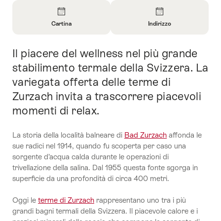
Panoramica
Cartina
Indirizzo
Apri
Apri
informazioni
informazioni
Il piacere del wellness nel più grande
Introduzione
su
su
Cartina
Contatto
stabilimento termale della Svizzera. La
variegata offerta delle terme di
Zurzach invita a trascorrere piacevoli
momenti di relax.
La storia della località balneare di
Bad Zurzach
affonda le
sue radici nel 1914, quando fu scoperta per caso una
sorgente d’acqua calda durante le operazioni di
trivellazione della salina. Dal 1955 questa fonte sgorga in
superficie da una profondità di circa 400 metri.
Oggi le
terme di Zurzach
rappresentano uno tra i più
grandi bagni termali della Svizzera. Il piacevole calore e i