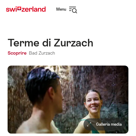
Navigare
Navigazione
Menu
su
rapida
Apri
myswitzerland.com
navigazione
Terme di Zurzach
Scoprire
Bad Zurzach
Galleria media