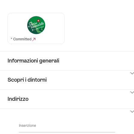
* Committed
Informazioni generali
Clicca
Scopri i dintorni
qui
per
Clicca
visualizzare
Indirizzo
qui
i
per
contenuti
Clicca
visualizzare
Key
qui
i
Value
Inserzione
per
contenuti
List