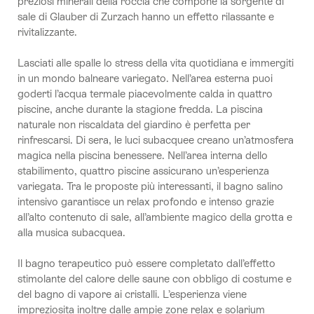
preziosi minerali della roccia che compone la sorgente di
sale di Glauber di Zurzach hanno un effetto rilassante e
rivitalizzante.
Lasciati alle spalle lo stress della vita quotidiana e immergiti
in un mondo balneare variegato. Nell’area esterna puoi
goderti l’acqua termale piacevolmente calda in quattro
piscine, anche durante la stagione fredda. La piscina
naturale non riscaldata del giardino è perfetta per
rinfrescarsi. Di sera, le luci subacquee creano un’atmosfera
magica nella piscina benessere. Nell’area interna dello
stabilimento, quattro piscine assicurano un’esperienza
variegata. Tra le proposte più interessanti, il bagno salino
intensivo garantisce un relax profondo e intenso grazie
all’alto contenuto di sale, all’ambiente magico della grotta e
alla musica subacquea.
Il bagno terapeutico può essere completato dall’effetto
stimolante del calore delle saune con obbligo di costume e
del bagno di vapore ai cristalli. L’esperienza viene
impreziosita inoltre dalle ampie zone relax e solarium