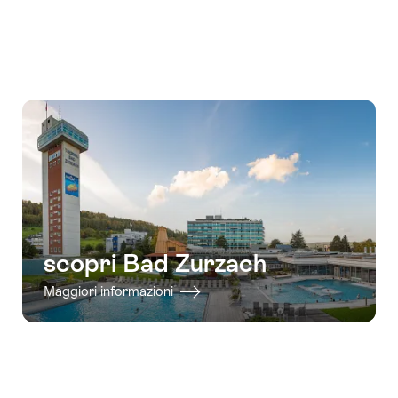
visualizzare
Scopri
i
i
contenuti
dintorni
vai
ai
contatti
scopri Bad Zurzach
Maggiori informazioni