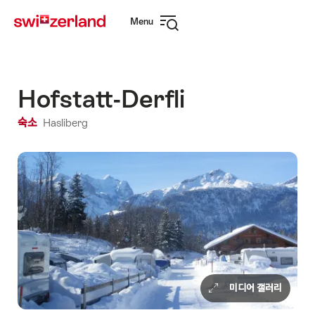
Navigate
Quick
Menu
to
navigation
Open
myswitzerland.com
navigation
Hofstatt-Derfli
숙소
Hasliberg
미디어 갤러리