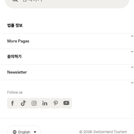
색
법률 정보
하
More Pages
기
문의하기
Newsletter
Follow us
Facebook
TikTok
Instagram
LinkedIn
Pinterest
YouTube
© 2026 Switzerland Tourism
English
select (click to display)