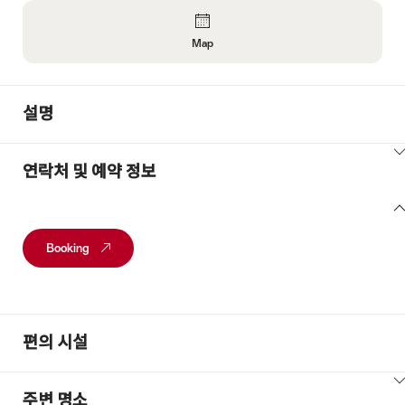
Overview
Map
Open
Information
About
설명
Map
ClickToViewContent
연락처 및 예약 정보
연
락
Booking
처
및
예
약
정
편의 시설
보
ClickToViewContent
주변 명소