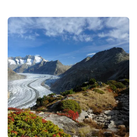
테
산
죠
르
지
오