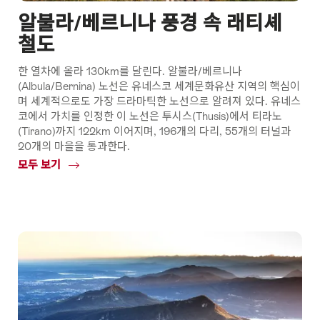
알불라/베르니나 풍경 속 래티셰
철도
한 열차에 올라 130km를 달린다. 알불라/베르니나
(Albula/Bernina) 노선은 유네스코 세계문화유산 지역의 핵심이
며 세계적으로도 가장 드라마틱한 노선으로 알려져 있다. 유네스
코에서 가치를 인정한 이 노선은 투시스(Thusis)에서 티라노
(Tirano)까지 122km 이어지며, 196개의 다리, 55개의 터널과
20개의 마을을 통과한다.
모두 보기
Common.Of
알
불
라/
베
르
니
나
풍
경