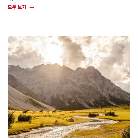
모두 보기
Common.Of
생
물
권
보
호
지
역
엔
틀
레
부
흐