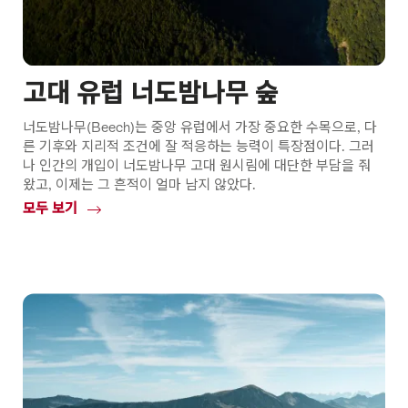
건
축
작
품
고대 유럽 너도밤나무 숲
너도밤나무(Beech)는 중앙 유럽에서 가장 중요한 수목으로, 다
른 기후와 지리적 조건에 잘 적응하는 능력이 특장점이다. 그러
나 인간의 개입이 너도밤나무 고대 원시림에 대단한 부담을 줘
왔고, 이제는 그 흔적이 얼마 남지 않았다.
모두 보기
Common.Of
고
대
유
럽
너
도
밤
나
무