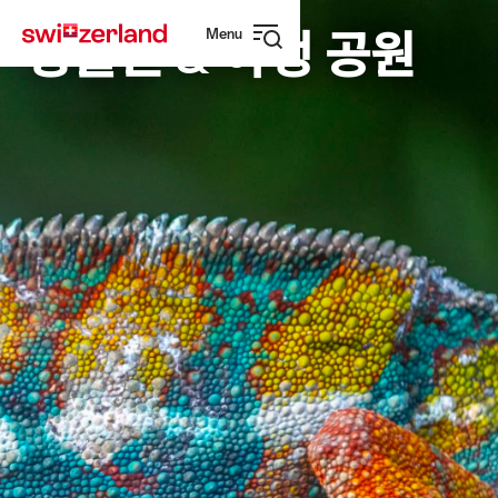
Navigate
Quick
Menu
to
navigation
동물원 & 야생 공원
Open
myswitzerland.com
navigation