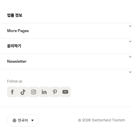
색
법률 정보
하
More Pages
기
문의하기
Newsletter
Follow us
Facebook
TikTok
Instagram
LinkedIn
Pinterest
YouTube
© 2026 Switzerland Tourism
한국어
select (click to display)
More
언
links
어