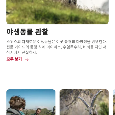
야생동물 관찰
스위스의 다채로운 야생동물은 이곳 풍경의 다양성을 반영한다.
전문 가이드의 동행 하에 아이벡스, 수염독수리, 비버를 자연 서
식지에서 관찰하자.
모두 보기
Common.Of
야
생
동
물
관
찰