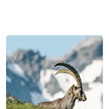
물
과
함
께
하
는
트
레
킹