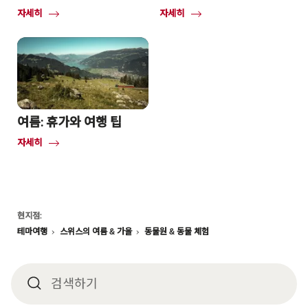
Common.Of
Common.Of
자세히
자세히
가
가
족
족
여
체
행
험
여
행
여름: 휴가와 여행 팁
Common.Of
자세히
여
름:
휴
가
와
Footer
현지점:
여
테마여행
스위스의 여름 & 가을
동물원 & 동물 체험
행
팁
검색하기
검