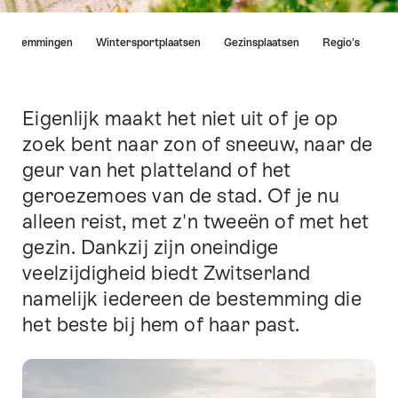
Lijst
bestemmingen
Wintersportplaatsen
Gezinsplaatsen
Regio's
van
links
die
rechtstreeks
Eigenlijk maakt het niet uit of je op
Inleiding
leiden
zoek bent naar zon of sneeuw, naar de
naar
geur van het platteland of het
de
ankerpunten
geroezemoes van de stad. Of je nu
op
alleen reist, met z'n tweeën of met het
deze
gezin. Dankzij zijn oneindige
pagina.
veelzijdigheid biedt Zwitserland
namelijk iedereen de bestemming die
het beste bij hem of haar past.