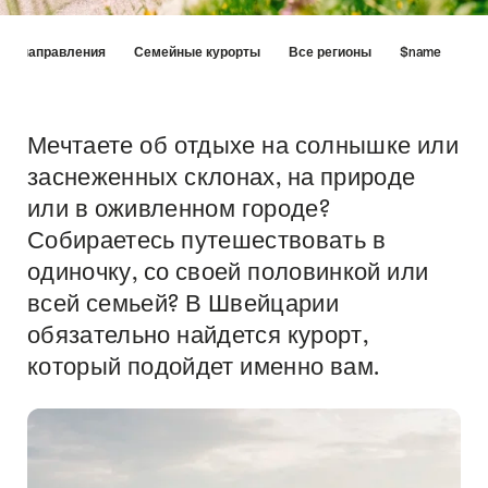
Hint
ие направления
Семейные курорты
Все регионы
$name
Мечтаете об отдыхе на солнышке или
Intro
заснеженных склонах, на природе
или в оживленном городе?
Собираетесь путешествовать в
одиночку, со своей половинкой или
всей семьей? В Швейцарии
обязательно найдется курорт,
который подойдет именно вам.