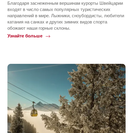
Благодаря заснеженным вершинам курорты Швейцарии
входят в число самых популярных туристических
направлений в мире. Лыжники, сноубордисты, любители
катания на санках и других зимних видов спорта
обожают наши горные склоны.
Узнайте больше
Common.Of
Горнолыжные
курорты
и
зимние
курорты