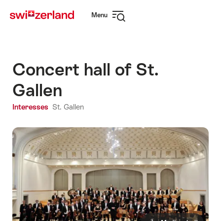
Surfen
Snellink
Menu
op
Navigatie
myswitzerland.com
openen
Concert hall of St.
Gallen
Interesses
St. Gallen