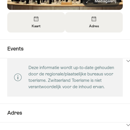
Mediagalerij
Overzicht
Kaart
Adres
Informatie
Informatie
openen
openen
over
over
Events
Kaart
Contact
Klik
Deze informatie wordt up-to-date gehouden
hier
door de regionale/plaatselijke bureaus voor
om
toerisme. Zwitserland Toerisme is niet
inhoud
verantwoordelijk voor de inhoud ervan.
Events
weer
te
geven
Adres
Klik