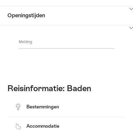
de
Inhoud
omgeving
Openingstijden
Common.Of
weergeven
Contact
Inhoud
Common.Of
weergeven
Melding
Openingstijden
Reisinformatie: Baden
Bestemmingen
Accommodatie