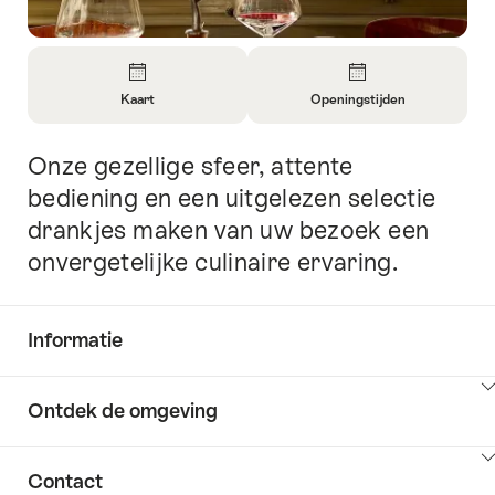
Overzicht
Kaart
Openingstijden
Informatie
Informatie
openen
openen
Onze gezellige sfeer, attente
Inleiding
over
over
Kaart
Openingstijden
bediening en een uitgelezen selectie
drankjes maken van uw bezoek een
onvergetelijke culinaire ervaring.
Informatie
Inhoud
Ontdek de omgeving
Common.Of
weergeven
Informatie
Inhoud
Contact
Ontdek
weergeven