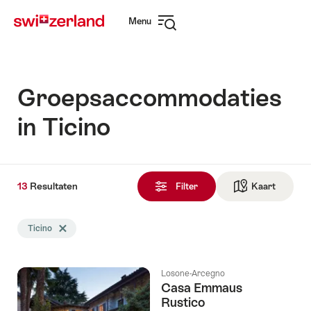
Surfen
Snellink
Menu
op
Navigatie
myswitzerland.com
openen
Groepsaccommodaties
in Ticino
13
13
Resultaten
Resultaten
Filter
Kaart
Naar de
gevonden
De
Ticino
Tag Ticino wissen
zoekopdracht
werd
gefilterd
Losone-Arcegno
op
Casa Emmaus
de
Rustico
volgende