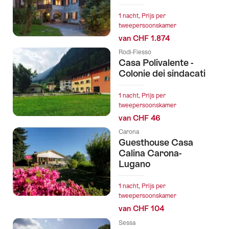
tags
1 nacht, Prijs per
tweepersoonskamer
van CHF 1.874
Rodi-Fiesso
Casa Polivalente -
Colonie dei sindacati
1 nacht, Prijs per
tweepersoonskamer
van CHF 46
Carona
Guesthouse Casa
Calina Carona-
Lugano
1 nacht, Prijs per
tweepersoonskamer
van CHF 104
Sessa