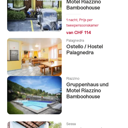
Motel Riazzino
Bamboohouse
1 nacht, Prijs per
tweepersoonskamer
van CHF 114
Palagnedra
Ostello / Hostel
Palagnedra
Riazzino
Gruppenhaus und
Motel Riazzino
Bamboohouse
Sessa