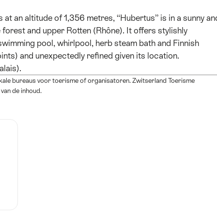
t an altitude of 1,356 metres, “Hubertus” is in a sunny an
 forest and upper Rotten (Rhône). It offers stylishly
swimming pool, whirlpool, herb steam bath and Finnish
oints) and unexpectedly refined given its location.
alais).
okale bureaus voor toerisme of organisatoren. Zwitserland Toerisme
 van de inhoud.