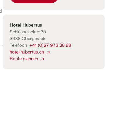
aantal
d
gasten
te
Contact
Hotel Hubertus
selecteren
Schlüsselacker 35
3988 Obergesteln
Telefoon
+41 (0)27 973 28 28
hotel-hubertus.ch
Route plannen