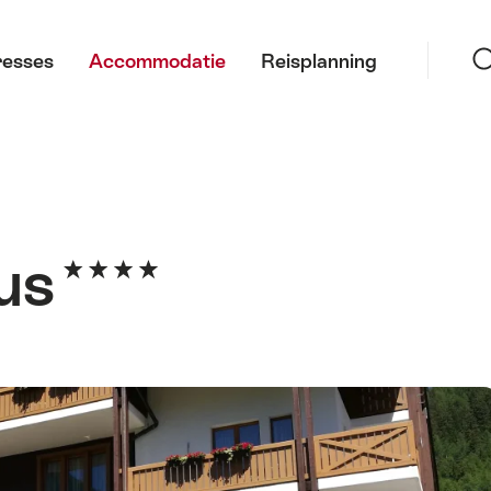
Zoeke
resses
Accommodatie
Reisplanning
tus