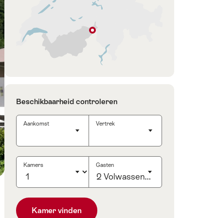
Obergesteln
Wallis
Beschikbaarheid controleren
Aankomst
Vertrek
Aankomst
(Kies een datum met de pijltoetsen)
Vertrek
(Kies een datum met de pijltoet
Kamers
Gasten
2 Volwassenen
Klik
om
Kamer vinden
het