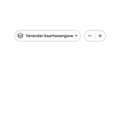
Verander kaartweergave
Klik om vervolgmenu 