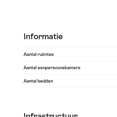
Informatie
Inhoud
Aantal ruimtes
Informatie
weergeven
Aantal eenpersoonskamers
Aantal bedden
Infrastructuur