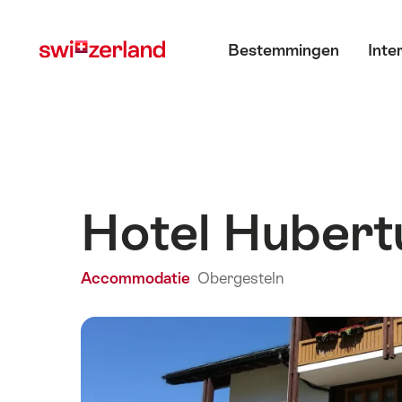
Surfen
Snellink
Hoofdmenu
op
Bestemmingen
Inte
myswitzerland.com
Hotel Huber
Accommodatie
Obergesteln