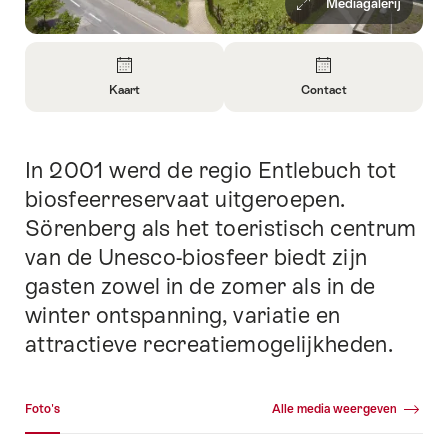
Mediagalerij
Overzicht
Kaart
Contact
Informatie
Informatie
openen
openen
over
over
In 2001 werd de regio Entlebuch tot
Inleiding
Kaart
Contact
biosfeerreservaat uitgeroepen.
Sörenberg als het toeristisch centrum
van de Unesco-biosfeer biedt zijn
gasten zowel in de zomer als in de
winter ontspanning, variatie en
attractieve recreatiemogelijkheden.
Mediagalerij
Foto's
Alle media weergeven