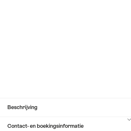
Foto's
+363
Beschrijving
Klik
Contact- en boekingsinformatie
hier