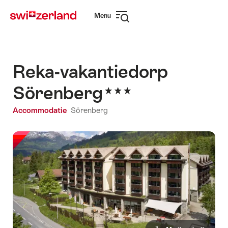
Surfen
Snellink
Menu
op
Navigatie
myswitzerland.com
openen
Reka-vakantiedorp
Sörenberg
Accommodatie
Sörenberg