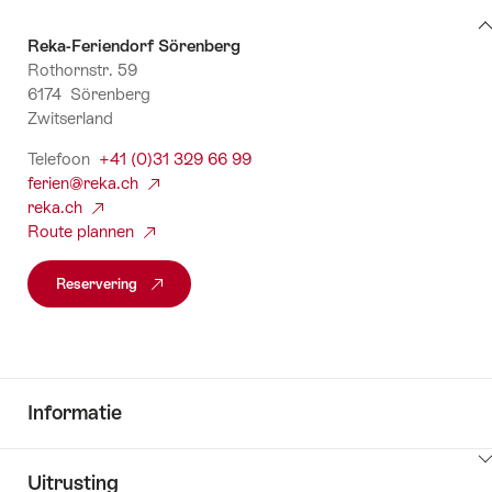
om
Contact-
inhoud
Reka-Feriendorf Sörenberg
en
naar
weer
Rothornstr. 59
boekingsinformatie
informatie
te
6174 Sörenberg
geven
Zwitserland
Telefoon
+41 (0)31 329 66 99
ferien@reka.ch
reka.ch
Route plannen
Reservering
Informatie
Klik
Uitrusting