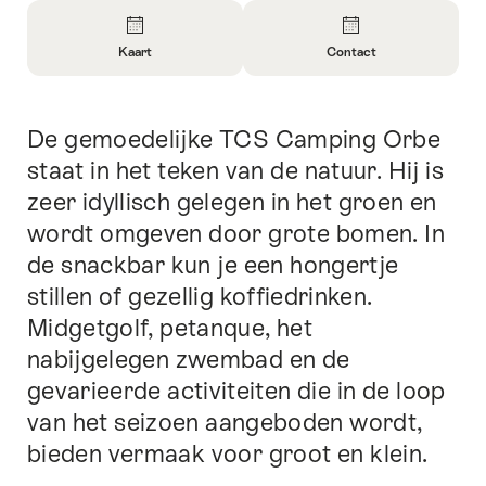
Overzicht
Kaart
Contact
Informatie
Informatie
openen
openen
over
over
De gemoedelijke TCS Camping Orbe
Inleiding
Kaart
Contact
staat in het teken van de natuur. Hij is
zeer idyllisch gelegen in het groen en
wordt omgeven door grote bomen. In
de snackbar kun je een hongertje
stillen of gezellig koffiedrinken.
Midgetgolf, petanque, het
nabijgelegen zwembad en de
gevarieerde activiteiten die in de loop
van het seizoen aangeboden wordt,
bieden vermaak voor groot en klein.