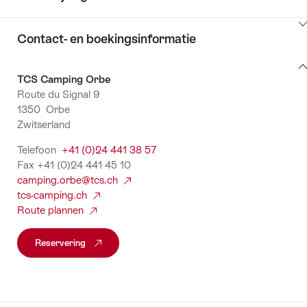
Klik
Contact- en boekingsinformatie
hier
om
Contact-
inhoud
TCS Camping Orbe
en
naar
weer
Route du Signal 9
boekingsinformatie
informatie
te
1350 Orbe
geven
Zwitserland
Telefoon
+41 (0)24 441 38 57
Fax +41 (0)24 441 45 10
camping.orbe@tcs.ch
tcs-camping.ch
Route plannen
Reservering