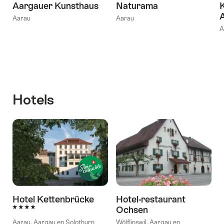
Aargauer Kunsthaus
Naturama
Aarau
Aarau
A
Hotels
Hotel Kettenbrücke
Hotel-restaurant
4 Sterren
Ochsen
Aarau, Aargau en Solothurn
Wölflinswil, Aargau en