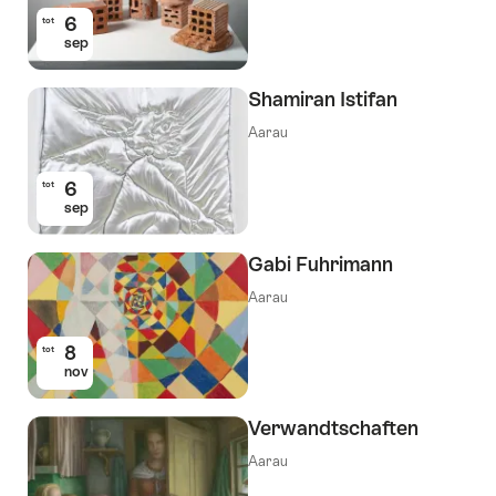
6
tot
sep
Shamiran Istifan
Aarau
6
tot
sep
Gabi Fuhrimann
Aarau
8
tot
nov
Verwandtschaften
Aarau