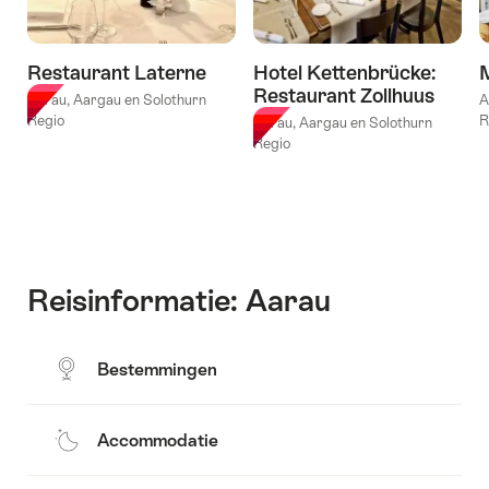
Restaurant Laterne
Hotel Kettenbrücke:
Restaurant Zollhuus
Aarau, Aargau en Solothurn
A
Regio
R
Aarau, Aargau en Solothurn
Regio
Reisinformatie: Aarau
Bestemmingen
Accommodatie