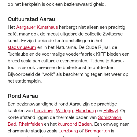
op het kerkplein is ook een bezienswaardigheid.
Cultuurstad Aarau
Het
Aargauer Kunsthaus
herbergt niet alleen een prachtig
café, maar ook de meest uitgebreide collectie Zwitserse
kunst. Er zijn boeiende tentoonstellingen in het
stadsmuseum
en in het Naturama. De Oude Rijhal, de
Tuchlaube en de voormalige voederfabriek KIFF bieden een
breed scala aan culturele evenementen. Tijdens je Aarau-
tour is er ook verrassende buitenkunst te ontdekken:
Bijvoorbeeld de “wolk” als bescherming tegen het weer op
het stationsplein.
Rond Aarau
Een bezienswaardigheid rond Aarau zijn de prachtige
kastelen van
Lenzburg
,
Wildegg
,
Habsburg
en
Hallwyl
. Op
korte afstand liggen de thermale baden van
Schinznach-
Bad
,
Rheinfelden
en het
kuuroord Baden
. Een omweg naar
charmante stadjes zoals
Lenzburg
of
Bremgarten
is