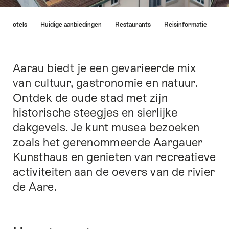
Lijst
Hotels
Huidige aanbiedingen
Restaurants
Reisinformatie
van
links
die
rechtstreeks
Aarau biedt je een gevarieerde mix
Inleiding
leiden
van cultuur, gastronomie en natuur.
naar
Ontdek de oude stad met zijn
de
ankerpunten
historische steegjes en sierlijke
op
dakgevels. Je kunt musea bezoeken
deze
zoals het gerenommeerde Aargauer
pagina.
Kunsthaus en genieten van recreatieve
activiteiten aan de oevers van de rivier
de Aare.