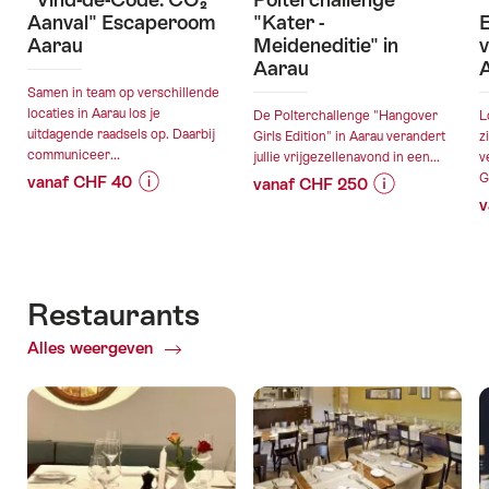
Aanval" Escaperoom
"Kater -
Aarau
Meideneditie" in
v
Aarau
Samen in team op verschillende
locaties in Aarau los je
De Polterchallenge "Hangover
L
uitdagende raadsels op. Daarbij
Girls Edition" in Aarau verandert
z
communiceer...
jullie vrijgezellenavond in een...
v
G
vanaf CHF 40
vanaf CHF 250
v
Prijsinformatie
Details
Prijsinformatie
Details
over
van
over
van
aanbieding
de
aanbieding
de
“"Vind-
aanbieding
“Polterchalleng
aanbieding
de-
"Kater
Restaurants
Code:
-
geldig:07.08.2026
geldig:11.08.2
Alles weergeven
of
CO₂
Meideneditie"
-
-
Restaurants
Aanval"
in
31.12.2026
02.08.2027
Escaperoom
Aarau”
Aarau”