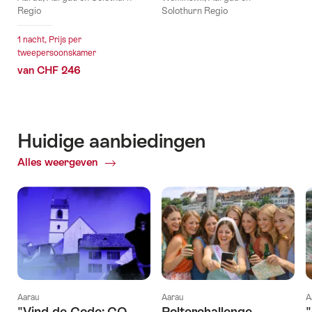
Regio
Solothurn Regio
1 nacht, Prijs per
tweepersoonskamer
van CHF 246
Huidige aanbiedingen
Alles weergeven
Huidige
aanbiedingen
Aarau
Aarau
A
"Vind-de-Code: CO₂
Polterchallenge