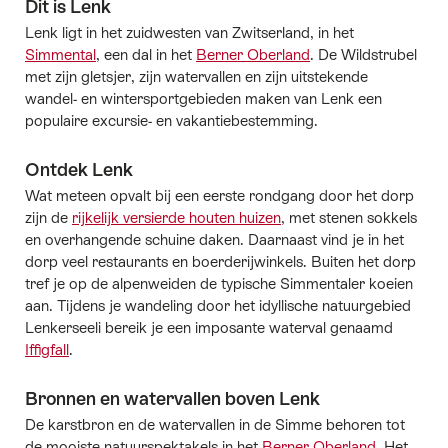
Dit is Lenk
Lenk ligt in het zuidwesten van Zwitserland, in het
Simmental
, een dal in het
Berner Oberland
. De Wildstrubel
met zijn gletsjer, zijn watervallen en zijn uitstekende
wandel- en wintersportgebieden maken van Lenk een
populaire excursie- en vakantiebestemming.
Ontdek Lenk
Wat meteen opvalt bij een eerste rondgang door het dorp
zijn de
rijkelijk versierde houten huizen
, met stenen sokkels
en overhangende schuine daken. Daarnaast vind je in het
dorp veel restaurants en boerderijwinkels. Buiten het dorp
tref je op de alpenweiden de typische Simmentaler koeien
aan. Tijdens je wandeling door het idyllische natuurgebied
Lenkerseeli bereik je een imposante waterval genaamd
Iffigfall
.
Bronnen en watervallen boven Lenk
De karstbron en de watervallen in de Simme behoren tot
de mooiste natuurspektakels in het
Berner Oberland
. Het