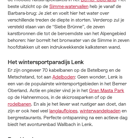
beste uitzicht op de
Simme-watervallen
heb je vanaf de
Barbara-brug: Je ziet en voelt hier het water over
verschillende treden de diepte in storten. Verderop zul je
versteld staan van de “Siebe Brünne”, de zeven
karstbronnen die tot de beroemdste van het Alpengebied
behoren: hier borrelt het bronwater van de Simme in zeven
hoofdtakken uit een indrukwekkende kalkstenen wand.
Het wintersportparadijs Lenk
Er zijn ongeveer 70 kabelbanen op de Betelberg en de
Metschstand, tot aan
Adelboden
: Geen wonder, Lenk is
een van de populairste wintersportgebieden in het Berner
Oberland. Actie en plezier vind je in het
Gran Masta Park
op de Hahnenmoos, in de skicrossparken of op de
rodelbanen
. En als je het liever wat rustiger aan doet, dan
zijn er ook heel veel
langlaufloipes
,
winterwandelpaden
en
bergrestaurants. Perfecte ontspanning na een actieve dag
biedt het avonturenbad Wallbach in Lenk.