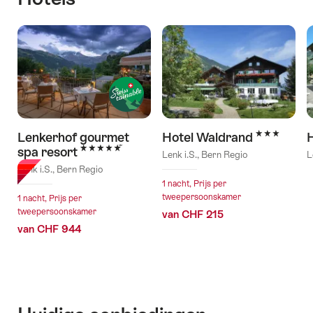
3 Sterren
Lenkerhof gourmet
Hotel Waldrand
5 Sterren
spa resort
Lenk i.S., Bern Regio
L
Lenk i.S., Bern Regio
1 nacht, Prijs per
tweepersoonskamer
1 nacht, Prijs per
tweepersoonskamer
van CHF 215
van CHF 944