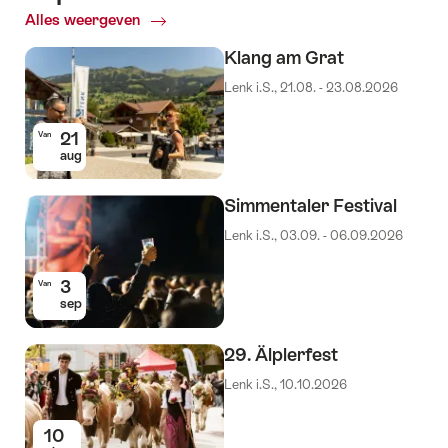
Alles weergeven
Top
Events
Klang am Grat
Lenk i.S., 21.08. - 23.08.2026
21
Van
aug
Simmentaler Festival
Lenk i.S., 03.09. - 06.09.2026
3
Van
sep
29. Älplerfest
Lenk i.S., 10.10.2026
10