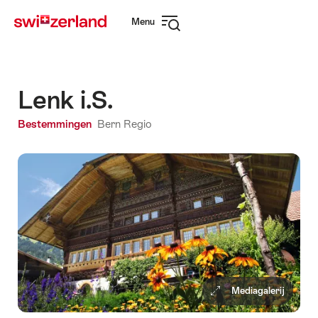
Surfen
Snellink
Menu
op
Navigatie
myswitzerland.com
openen
Lenk i.S.
Bestemmingen
Bern Regio
Mediagalerij