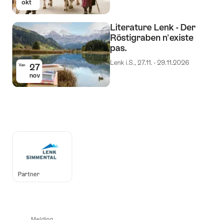
okt
Literature Lenk - Der
Röstigraben n'existe
pas.
Lenk i.S., 27.11. - 29.11.2026
27
Van
nov
Auszeichnungen
Partner
Melding