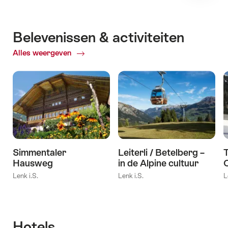
Belevenissen & activiteiten
Alles weergeven
ofBelevenissen
&
activiteiten
Simmentaler
Leiterli / Betelberg –
T
Hausweg
in de Alpine cultuur
Lenk i.S.
Lenk i.S.
L
Hotels