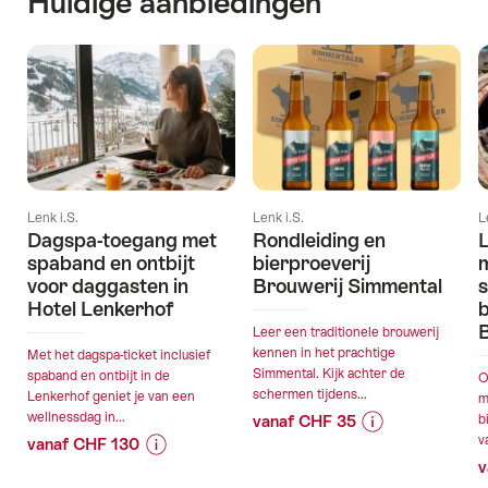
Huidige aanbiedingen
Lenk i.S.
Lenk i.S.
L
Dagspa-toegang met
Rondleiding en
L
spaband en ontbijt
bierproeverij
m
voor daggasten in
Brouwerij Simmental
s
Hotel Lenkerhof
b
Leer een traditionele brouwerij
kennen in het prachtige
Met het dagspa-ticket inclusief
Simmental. Kijk achter de
spaband en ontbijt in de
O
schermen tijdens...
Lenkerhof geniet je van een
m
wellnessdag in...
vanaf CHF 35
b
v
vanaf CHF 130
Prijsinformatie
Details
v
Prijsinformatie
Details
over
van