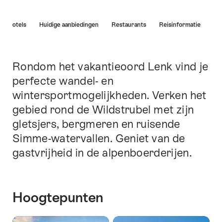
Lijst
Hotels
Huidige aanbiedingen
Restaurants
Reisinformatie
van
links
die
rechtstreeks
Rondom het vakantieoord Lenk vind je
Inleiding
leiden
perfecte wandel- en
naar
wintersportmogelijkheden. Verken het
de
ankerpunten
gebied rond de Wildstrubel met zijn
op
gletsjers, bergmeren en ruisende
deze
Simme-watervallen. Geniet van de
pagina.
gastvrijheid in de alpenboerderijen.
Hoogtepunten