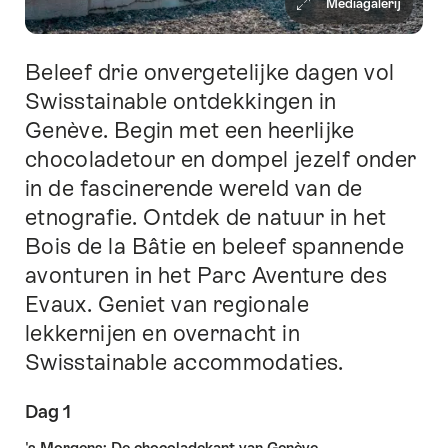
Mediagalerij
Beleef drie onvergetelijke dagen vol
Inleiding
Swisstainable ontdekkingen in
Genève. Begin met een heerlijke
chocoladetour en dompel jezelf onder
in de fascinerende wereld van de
etnografie. Ontdek de natuur in het
Bois de la Bâtie en beleef spannende
avonturen in het Parc Aventure des
Evaux. Geniet van regionale
lekkernijen en overnacht in
Swisstainable accommodaties.
Dag 1
's Morgens: De chocoladekant van Genève