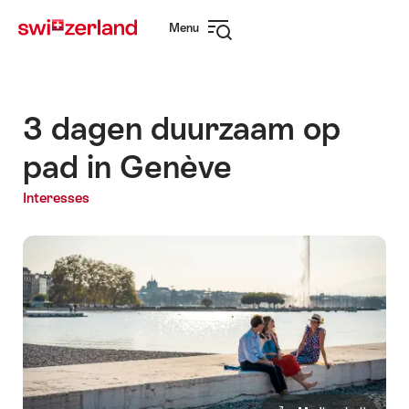
Surfen
Snellink
Menu
op
Navigatie
myswitzerland.com
openen
3 dagen duurzaam op
pad in Genève
Interesses