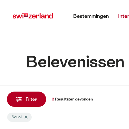
Surfen
Snellink
Hoofdmenu
op
Bestemmingen
Inte
myswitzerland.com
Belevenissen 
3
Resultaten
Filter
3
Resultaten
gevonden
gevonden
De
Scuol
Tag Scuol wissen
zoekopdracht