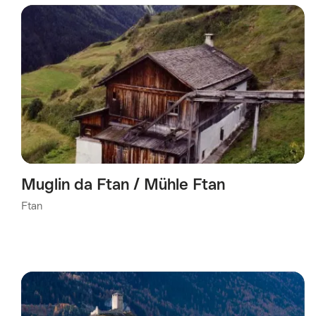
werd
gefilterd
op
de
volgende
tags
Muglin da Ftan / Mühle Ftan
Ftan