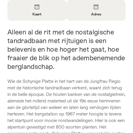
Overzicht
Kaart
Adres
Informatie
Informatie
openen
openen
Alleen al de rit met de nostalgische
Inleiding
over
over
Kaart
Contact
tandradbaan met rijtuigen is een
belevenis en hoe hoger het gaat, hoe
fraaier de blik op het adembenemende
berglandschap.
Wie de Schynige Platte in het hart van de Jungfrau Regio
met de historische tandradbaan verkent, waant zich terug
in de belle époque. De houten banken van de nostalgietrein,
alsmede het rollend materieel uit de 19e eeuw herinneren
aan de glorietijd van weleer en laten lang vervlogen tijden
herleven. Het bergstation op 1967 meter hoogte is tevens
het startpunt voor mooie rondwandelingen. Hier is ook een
alpentuin gevestigd met 800 soorten planten. Het