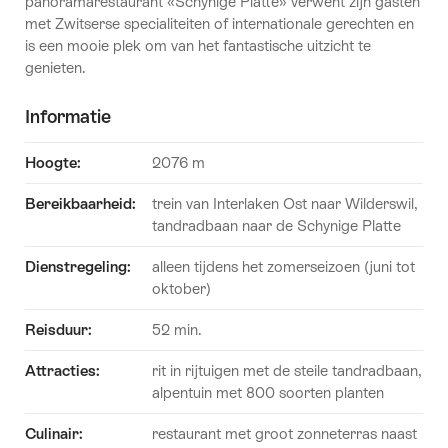
panoramarestaurant «Schynige Platte» verwent zijn gasten
met Zwitserse specialiteiten of internationale gerechten en
is een mooie plek om van het fantastische uitzicht te
genieten.
Informatie
Hoogte:
2076 m
Bereikbaarheid:
trein van Interlaken Ost naar Wilderswil,
tandradbaan naar de Schynige Platte
Dienstregeling:
alleen tijdens het zomerseizoen (juni tot
oktober)
Reisduur:
52 min.
Attracties:
rit in rijtuigen met de steile tandradbaan,
alpentuin met 800 soorten planten
Culinair:
restaurant met groot zonneterras naast