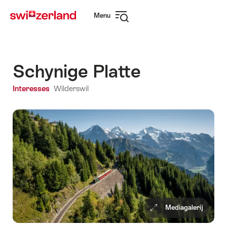
Surfen
Snellink
Menu
op
Navigatie
myswitzerland.com
openen
Schynige Platte
Interesses
Wilderswil
Mediagalerij