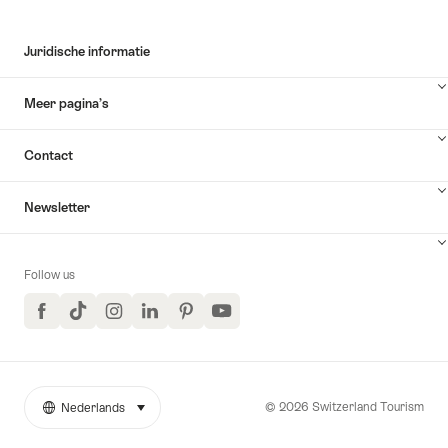
Juridische informatie
Meer pagina’s
Contact
Newsletter
Follow us
Facebook
TikTok
Instagram
LinkedIn
Pinterest
YouTube
© 2026 Switzerland Tourism
Nederlands
selecteren (klikken om weer te geven)
More
Taal
links