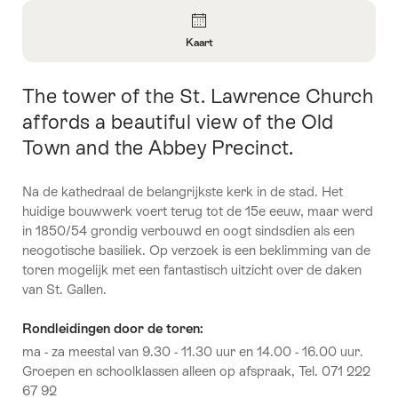
Overzicht
Kaart
Informatie
openen
The tower of the St. Lawrence Church
Inleiding
over
Kaart
affords a beautiful view of the Old
Town and the Abbey Precinct.
Na de kathedraal de belangrijkste kerk in de stad. Het
huidige bouwwerk voert terug tot de 15e eeuw, maar werd
in 1850/54 grondig verbouwd en oogt sindsdien als een
neogotische basiliek. Op verzoek is een beklimming van de
toren mogelijk met een fantastisch uitzicht over de daken
van St. Gallen.
Rondleidingen door de toren:
ma - za meestal van 9.30 - 11.30 uur en 14.00 - 16.00 uur.
Groepen en schoolklassen alleen op afspraak, Tel. 071 222
67 92