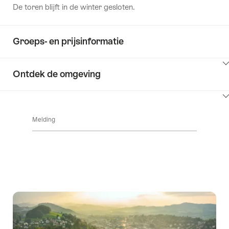
De toren blijft in de winter gesloten.
Groeps- en prijsinformatie
Klik
Ontdek de omgeving
hier
om
Klik
inhoud
hier
Key
weer
Melding
om
Value
te
inhoud
List
geven
Ontdek
weer
de
te
omgeving
geven