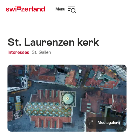
Surfen
Snellink
Menu
op
Navigatie
myswitzerland.com
openen
St. Laurenzen kerk
Interesses
St. Gallen
Mediagalerij