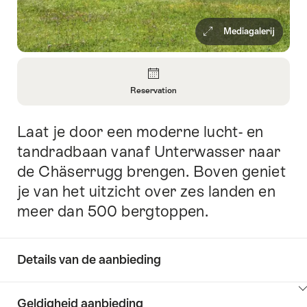
Mediagalerij
Overzicht
Reservation
Informatie
openen
Laat je door een moderne lucht- en
Inleiding
over
Reservation
tandradbaan vanaf Unterwasser naar
de Chäserrugg brengen. Boven geniet
je van het uitzicht over zes landen en
meer dan 500 bergtoppen.
Details van de aanbieding
Klik
Geldigheid aanbieding