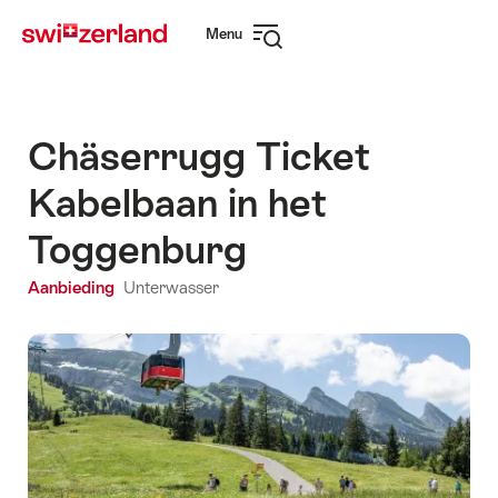
Surfen
Snellink
Menu
op
Navigatie
myswitzerland.com
openen
Chäserrugg Ticket
Kabelbaan in het
Toggenburg
Aanbieding
Unterwasser