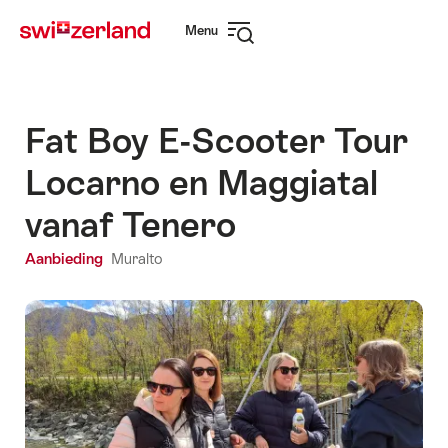
Surfen
Snellink
Menu
op
Navigatie
myswitzerland.com
openen
Fat Boy E-Scooter Tour
Locarno en Maggiatal
vanaf Tenero
Aanbieding
Muralto