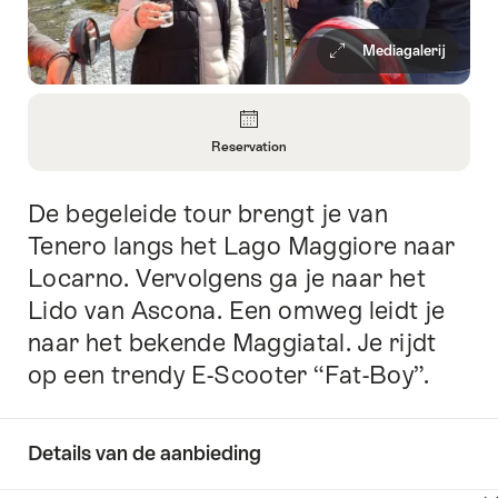
Mediagalerij
Overzicht
Reservation
Informatie
openen
De begeleide tour brengt je van
Inleiding
over
Reservation
Tenero langs het Lago Maggiore naar
Locarno. Vervolgens ga je naar het
Lido van Ascona. Een omweg leidt je
naar het bekende Maggiatal. Je rijdt
op een trendy E-Scooter “Fat-Boy”.
Details van de aanbieding