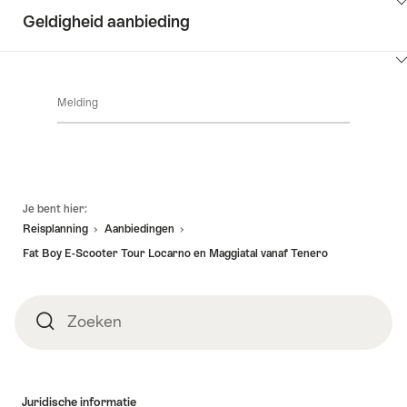
Klik
Geldigheid aanbieding
hier
om
Klik
inhoud
hier
Details
weer
Melding
om
van
te
inhoud
de
geven
naar
weer
aanbieding
beschikbaarheid
te
geven
Voettekst
Je bent hier:
Reisplanning
Aanbiedingen
Fat Boy E-Scooter Tour Locarno en Maggiatal vanaf Tenero
Zoeken
Zoeken
Juridische informatie