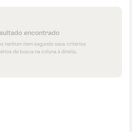
sultado encontrado
s nenhum item segundo seus critérios
érios de busca na coluna à direita.