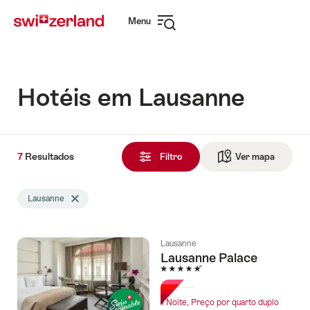
Navegar
Navegação
Menu
em
rápida
Abrir
myswitzerland.com
navegação
Hotéis em Lausanne
7
7
Resultados
Resultados
Filtro
Ver mapa
Ir para 
encontrado
A
Lausanne
Excluir tag Lausanne
busca
foi
filtrada
Lausanne
usando
Lausanne Palace
os
5 Estrelas
seguintes
tags
1 Noite, Preço por quarto duplo