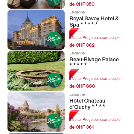
de CHF 350
Lausanne
Royal Savoy Hotel &
5 Estrelas
Spa
1 Noite, Preço por quarto duplo
de CHF 862
Lausanne
Beau-Rivage Palace
5 Estrelas
1 Noite, Preço por quarto duplo
de CHF 660
Lausanne
Hôtel Château
4 Estrelas
d'Ouchy
1 Noite, Preço por quarto duplo
de CHF 361