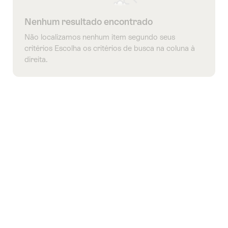
Nenhum resultado encontrado
Não localizamos nenhum item segundo seus
critérios Escolha os critérios de busca na coluna à
direita.